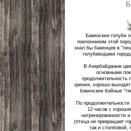
Б
Бакинские голуби 
поклонником этой поро
знал бы бакинцев в "ли
голубеводами города
В Азербайджане цве
основными пок
продолжительность п
зрения, хорошо выходят
бакинские бойные "тян
По продолжительности 
12 часов с хороше
натренированности и
(птица не прекращает го
так и столбовой,