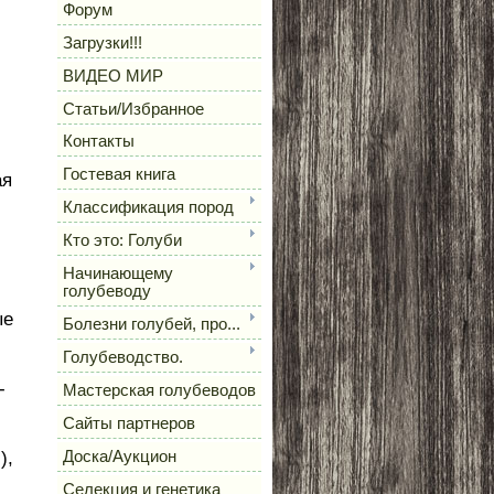
Форум
Загрузки!!!
ВИДЕО МИР
Статьи/Избранное
Контакты
Гостевая книга
ая
Классификация пород
Кто это: Голуби
Начинающему
голубеводу
ые
Болезни голубей, про...
Голубеводство.
-
Мастерская голубеводов
Сайты партнеров
),
Доска/Аукцион
Селекция и генетика