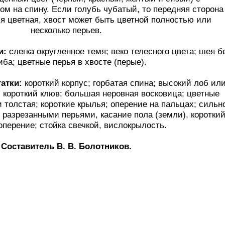
м на спину. Если голубь чубатый, то передняя сторона
яя цветная, хвост может быть цветной полностью или
несколько перьев.
и:
слегка округленное темя; веко телесного цвета; шея б
иба; цветные перья в хвосте (перые).
атки:
короткий корпус; горбатая спина; высокий лоб ил
 короткий клюв; большая неровная восковица; цветные
и толстая; короткие крылья; оперение на пальцах; сильн
с разрезанными перьями, касание пола (земли), короткий
оперение; стойка свечкой, вислокрылость.
Составитель В. В. Болотников.