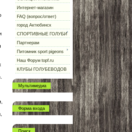
Интернет-магазин
о
FAQ (вопрос/ответ)
город Актюбинск
и
СПОРТИВНЫЕ ГОЛУБИ
Партнерам
я
Питомник sport pigeons
Наш Форум topf.ru
х
КЛУБЫ ГОЛУБЕВОДОВ
.
Мультимедиа
м,
Форма входа
,
Поиск