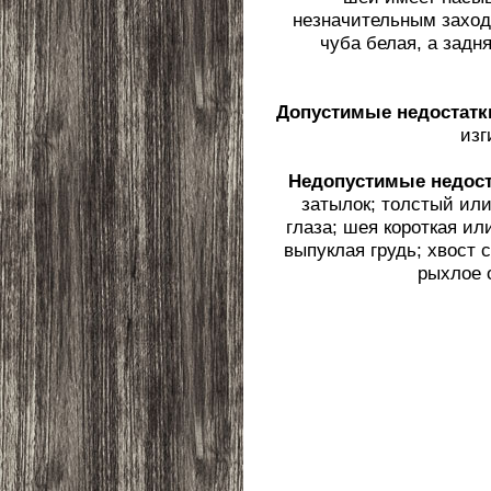
незначительным заходо
чуба белая, а задн
Допустимые недостатк
изг
Недопустимые недост
затылок; толстый или
глаза; шея короткая ил
выпуклая грудь; хвост 
рыхлое 