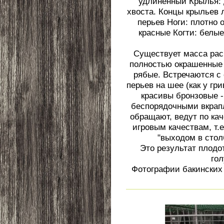
удлинённый Крылья: д
хвоста. Концы крыльев 
перьев Ноги: плотно 
красные Когти: белы
Существует масса рас
полностью окрашенные 
рябые. Встречаются с 
перьев на шее (как у гр
красивы бронзовые -
беспорядочными вкрапл
обращают, ведут по кач
игровым качествам, т.
"выходом в стол
Это результат плодо
гол
Фотографии бакинских 