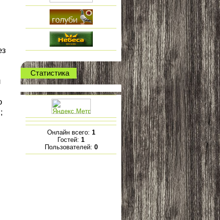
ез
Статистика
и
о
;
Онлайн всего:
1
Гостей:
1
Пользователей:
0