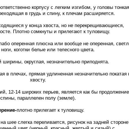
ответственно корпусу с легким изгибом, у головы тонкая
реходящая в грудь и спину, к плечам расширяется.
ходящиеся у конца хвоста, но не перекрещивающиеся,
осте. Плотно сомкнуты и прилегают к туловищу.
лабо оперенная плюсна или вообще не оперенная, светл
 ноги, коготки белые или телесного цвета.
й ширины, округлая, незначительно приподнята.
я в плечах, прямая удлиненная незначительно покатая 
хвосту.
ий, 12-14 широких перьев, является как бы продолжени
спины, параллелен полу (земле).
ерение-
плотно прилегает к туловищу.
на шее слегка переливается, рисунок на задней стороне
енный цвет (черный, красный, желтый и сизый) с