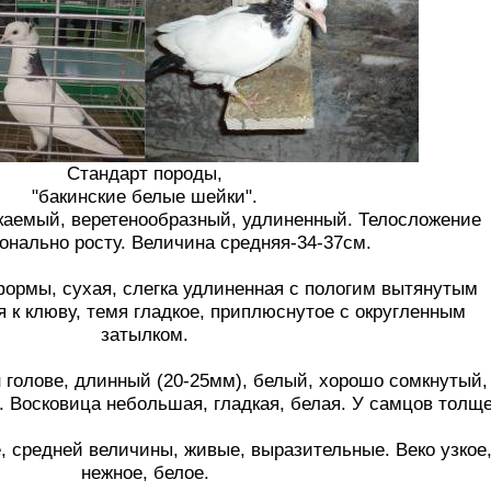
Стандарт породы,
"бакинские белые шейки".
екаемый, веретенообразный, удлиненный. Телосложение
онально росту. Величина средняя-34-37см.
ормы, сухая, слегка удлиненная с пологим вытянутым
 к клюву, темя гладкое, приплюснутое с округленным
затылком.
 голове, длинный (20-25мм), белый, хорошо сомкнутый,
е. Восковица небольшая, гладкая, белая. У самцов толще
 средней величины, живые, выразительные. Веко узкое
нежное, белое.