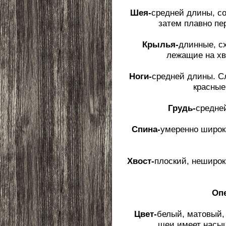
Шея-
средней длины, со
затем плавно пе
Крылья-
длинные, с
лежащие на хв
Ноги-
средней длины. С
красные
Грудь-
средне
Спина-
умеренно широка
Хвост-
плоский, неширок
Оп
Цвет-
белый, матовый, 
шеи имеет насыщ