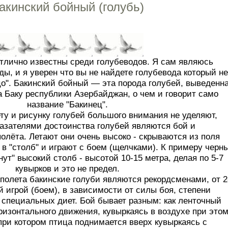
акинский бойный (голубь)
отлично известны среди голубеводов. Я сам являюсь
ды, и я уверен что вы не найдете голубевода который не
цо". Бакинский бойный — эта порода голубей, выведенн
 Баку республики Азербайджан, о чем и говорит само
название "Бакинец".
ту и рисунку голубей большого внимания не уделяют,
азателями достоинства голубей являются бой и
олёта. Летают они очень высоко - скрываются из поля
 в "столб" и играют с боем (щелчками). К примеру черн
ут" высокий столб - высотой 10-15 метра, делая по 5-7
кувырков и это не предел.
полета бакинские голуби являются рекордсменами, от 2
й игрой (боем), в зависимости от силы боя, степени
 специальных диет. Бой бывает разным: как ленточный
ризонтального движения, кувыркаясь в воздухе при этом
 при котором птица поднимается вверх кувыркаясь с