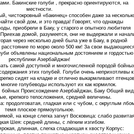
ми. Бакинские голуби , прекрасно ориентируются, на
местности.
й, чистокровный «бакинец» способен даже за нескольк
найти свой дом, и это правда! Говорят, что однажды
оды, приобрели в Баку, у старого и опытного любителя
 Приехав домой, разумеется, они не выдержали и начал
торая через несколько дней была уже в Баку, в родной
а расстояние по морю около 500 км! За свои выдающиес
олуби объявлены национальным достоянием и гордостью
республики Азербайджан!
вать самой доступной и многочисленной породой бойны
 содержания этих голубей. Голуби очень неприхотливы к
репко сидят на кладке и отлично выкармливают птенцов
, многие голубеводы используют их как кормилок.
х бойных Происхождение Азербайджан, Баку Общий вид
ые, крепкого телосложения, средней величины.
а: продолговатая, гладкая или с чубом, с округлым лбо
темя плоское прямоугольное.
ямой, на конце слегка загнут Восковица: слабо развитая
дкая Шея: средней длины, с лёгким изгибом.
ирокая, длинная, слегка спадающая к хвосту Корпус: