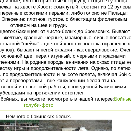
линные, плотно прижатые к корпусу, сходятся у конца
лежат на хвосте Хвост: сомкнутый, состоит из 12 рулев
оперённые короткими перьями, либо голоногие Пальцы:
е Оперение: плотное, густое, с блестящим фиолетовым
отливом на шее и груди.
цветок бакинцев: от чисто-белых до бронзовых. Бывают
- желтые, красные, черные, мраморные, сизые поясатые
окраской "шейка" - цветной хвост и полоска окрашенных
ивунов), бывают и пегой окраски - как свердловские. Оче
 основной цвет пера латунный, с черными и красными
ениями. На родине породы внимания на окрас птицы н
еству игры и продолжительности лета. Однако, по летно
е. по продолжительности и высоте полета, включая бой с
б" и переворотами - вне конкуренции белая птица.
творной и серьезной работы, проведенной Бакинскими
убеводами на протяжении сотен лет.
бойных, вы можете посмотреть в нашей галерее:
Бойны
голуби-фото
Немного о бакинских белых.