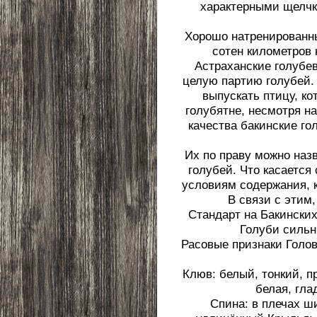
характерными щелчка
Хорошо натренированны
сотен километров 
Астраханские голубев
целую партию голубей.
выпускать птицу, ко
голубятне, несмотря н
качества бакинские г
Их по праву можно наз
голубей. Что касается
условиям содержания, к
В связи с этим
Стандарт на Бакински
Голуби сильн
Расовые признаки Голов
Клюв: белый, тонкий, пр
белая, гла
Спина: в плечах ш