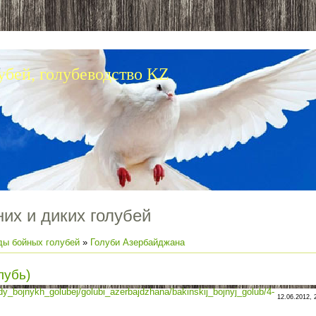
убей, голубеводство KZ
их и диких голубей
ды бойных голубей
»
Голуби Азербайджана
лубь)
rody_bojnykh_golubej/golubi_azerbajdzhana/bakinskij_bojnyj_golub/4-
12.06.2012, 