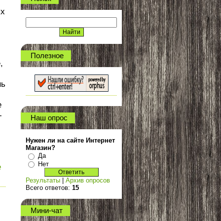
ых
Полезное
,
нь
е
-
Наш опрос
Нужен ли на сайте Интернет
Магазин?
Да
Нет
е
Результаты
|
Архив опросов
Всего ответов:
15
Мини-чат