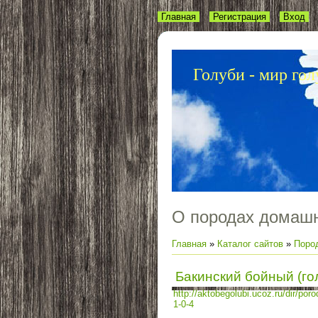
Главная
Регистрация
Вход
Голуби - мир гол
О породах домашн
Главная
»
Каталог сайтов
»
Поро
Бакинский бойный (го
http://aktobegolubi.ucoz.ru/dir/po
1-0-4