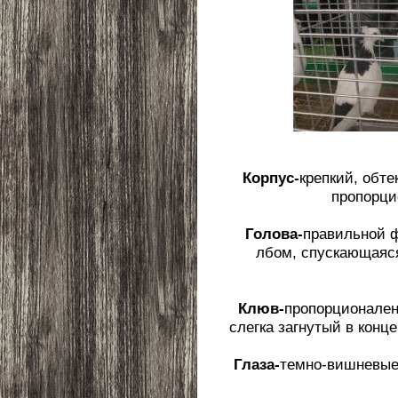
Корпус-
крепкий, обт
пропорци
Голова-
правильной ф
лбом, спускающаяся
Клюв-
пропорционален
слегка загнутый в конц
Глаза-
темно-вишневые,