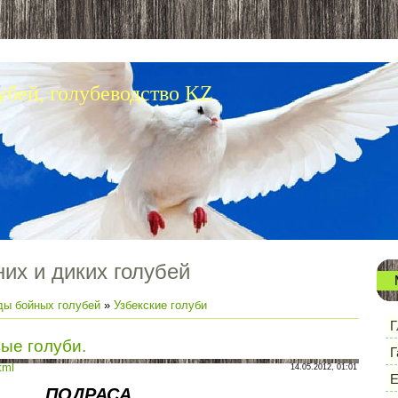
убей, голубеводство KZ
их и диких голубей
ды бойных голубей
»
Узбекские голуби
Г
вые голуби.
Г
tml
14.05.2012, 01:01
Е
ПОДРАСА