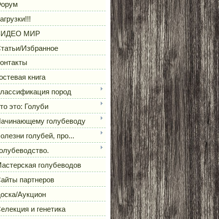
орум
агрузки!!!
ВИДЕО МИР
татьи/Избранное
онтакты
остевая книга
лассификация пород
то это: Голуби
ачинающему голубеводу
олезни голубей, про...
олубеводство.
астерская голубеводов
айты партнеров
оска/Аукцион
елекция и генетика