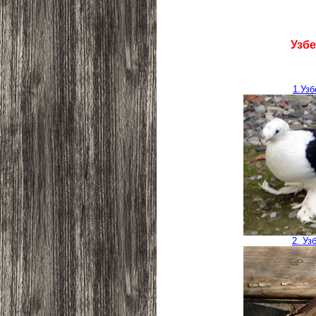
Узбе
1.Узб
2. Уз