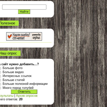
Полезное
Наш опрос
 сайт нужно добавить...?
Больше фото
Больше видео
Интересных ссылок
Больше статей
Больше полезной информации
Много пород голубей
зультаты
|
Архив опросов
его ответов:
20