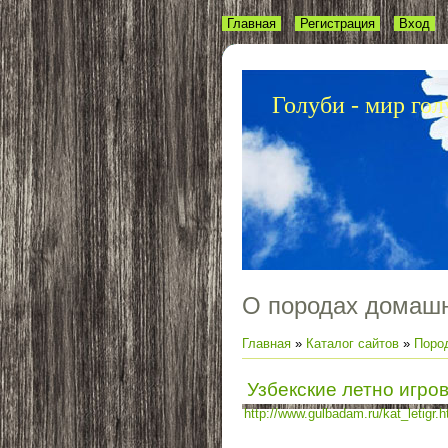
Главная
Регистрация
Вход
Голуби - мир гол
О породах домашн
Главная
»
Каталог сайтов
»
Поро
Узбекские летно игро
http://www.gulbadam.ru/kat_letigr.h