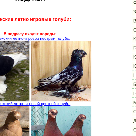
Ф
З
кские летно игровые голуби:
С
В подрасу входят породы:
екский летно-игровой пестрый голубь.
К
Г
К
К
Н
Б
Г
М
бекский летно-игровой цветной голубь.
С
Д
С