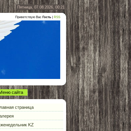
Пятница, 07.08.2026, 00:21
Приветствую Вас
Гость
|
RSS
Меню сайта
лавная страница
алерея
женедельник KZ