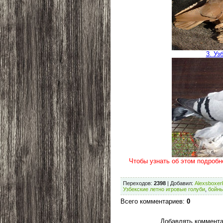
3. Уз
Чтобы узнать об этом подробн
Переходов
:
2398
|
Добавил
:
Alexsboxer
Узбекские летно игровые голуби
,
бойны
Всего комментариев
:
0
Добавлять коммента