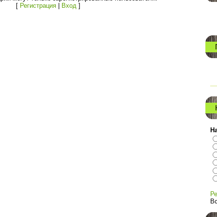
[
Регистрация
|
Вход
]
На
Ре
Вс