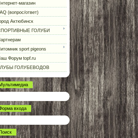
нтернет-магазин
AQ (вопрос/ответ)
ород Актюбинск
СПОРТИВНЫЕ ГОЛУБИ
артнерам
итомник sport pigeons
аш Форум topf.ru
КЛУБЫ ГОЛУБЕВОДОВ
Мультимедиа
Форма входа
Поиск