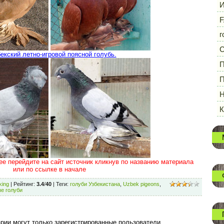
И
F
г
бекский летно-игровой поясной голубь.
П
П
Н
ее перейдите на сайт источник кликнув по названию материала
или по ссылке в начале
king
|
Рейтинг
:
3.4
/
40
|
Теги
:
голуби Узбекистана
,
Uzbek pigeons
,
е голуби
рии могут только зарегистрированные пользователи.