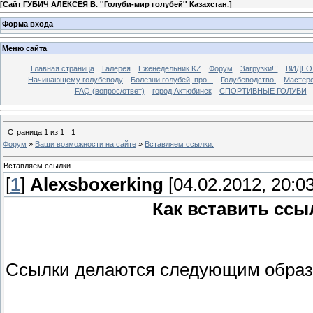
[
Сайт ГУБИЧ АЛЕКСЕЯ В. ''Голуби-мир голубей'' Казахстан.
]
Форма входа
Меню сайта
Главная страница
Галерея
Еженедельник KZ
Форум
Загрузки!!!
ВИДЕО
Начинающему голубеводу
Болезни голубей, про...
Голубеводство.
Мастерс
FAQ (вопрос/ответ)
город Актюбинск
СПОРТИВНЫЕ ГОЛУБИ
Страница
1
из
1
1
Форум
»
Ваши возможности на сайте
»
Вставляем ссылки.
Вставляем ссылки.
[
1
]
Alexsboxerking
[04.02.2012, 20:03
Как вставить ссы
Ссылки делаются следующим образ