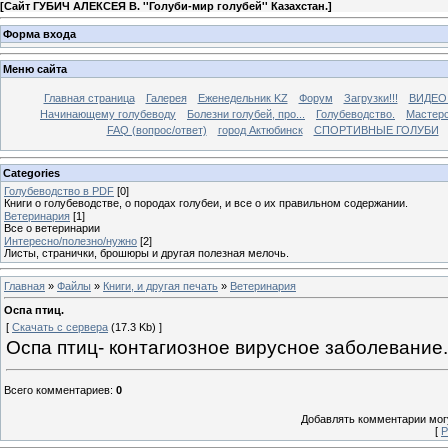
[
Сайт ГУБИЧ АЛЕКСЕЯ В. ''Голуби-мир голубей'' Казахстан.
]
Форма входа
Меню сайта
Главная страница
Галерея
Еженедельник KZ
Форум
Загрузки!!!
ВИДЕО
Начинающему голубеводу
Болезни голубей, про...
Голубеводство.
Мастерс
FAQ (вопрос/ответ)
город Актюбинск
СПОРТИВНЫЕ ГОЛУБИ
Categories
Голубеводство в PDF
[0]
Книги о голубеводстве, о породах голубеи, и все о их правильном содержании.
Ветеринария
[1]
Все о ветеринарии
Интересно/полезно/нужно
[2]
Листы, странички, брошюры и другая полезная мелочь.
Главная
»
Файлы
»
Книги, и другая печать
»
Ветеринария
Оспа птиц.
[
Скачать с сервера
(17.3 Kb) ]
Оспа птиц- контагиозное вирусное заболевание.
Всего комментариев
:
0
Добавлять комментарии могу
[
Р