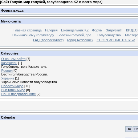
[
Сайт Голуби-мир голубей, голубеводство KZ и всего мира
]
Форма входа
Меню сайта
Главная страница
Галерея
Еженедельник KZ
Форум
Загрузки!!!
ВИДЕО
Начинающему голубеводу
Болезни голубей, про...
Голубеводство.
Мастерс
FAQ (вопрос/ответ)
город Актюбинск
СПОРТИВНЫЕ ГОЛУБИ
Categories
О нашем сайте
[7]
Казахстан
[1]
Голубеводство в Казахстане.
Россия
[0]
Вести голубеводства России.
Украина
[1]
Украинские новости голубеводства.
Новости мира
[11]
Выставки мира
[8]
Наши поздравления!!!
[2]
Calendar
Пн
Вт