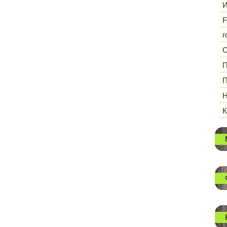
И
F
г
П
П
Н