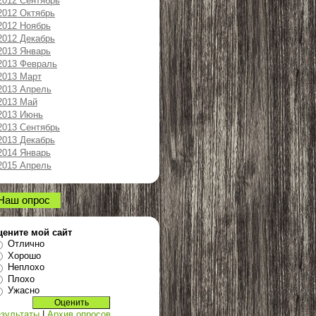
2012 Сентябрь
2012 Октябрь
2012 Ноябрь
2012 Декабрь
2013 Январь
2013 Февраль
2013 Март
2013 Апрель
2013 Май
2013 Июнь
2013 Сентябрь
2013 Декабрь
2014 Январь
2015 Апрель
Наш опрос
цените мой сайт
Отлично
Хорошо
Неплохо
Плохо
Ужасно
зультаты
|
Архив опросов