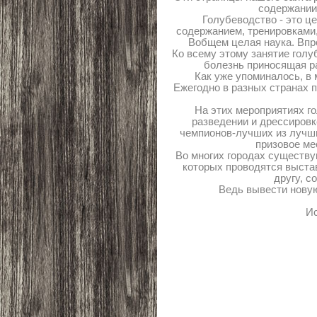
содержании
Голубеводство - это ц
содержанием, тренировками,
Вобщем целая наука. Впро
Ко всему этому занятие голу
болезнь приносящая ра
Как уже упоминалось, в
Ежегодно в разных странах 
На этих мероприятиях г
разведении и дрессировк
чемпионов-лучших из лучши
призовое ме
Во многих городах существу
которых проводятся выстав
другу, с
Ведь вывести новую
Ис