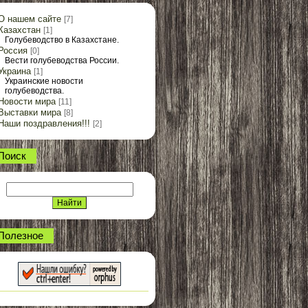
О нашем сайте
[7]
Казахстан
[1]
Голубеводство в Казахстане.
Россия
[0]
Вести голубеводства России.
Украина
[1]
Украинские новости
голубеводства.
Новости мира
[11]
Выставки мира
[8]
Наши поздравления!!!
[2]
Поиск
Полезное