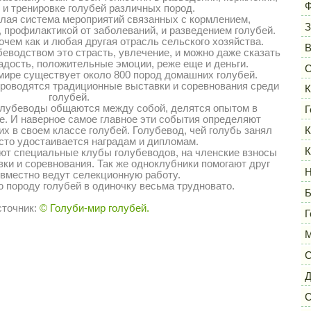
Ф
 и тренировке голубей различных пород.
елая система мероприятий связанных с кормлением,
З
 профилактикой от заболеваний, и разведением голубей.
чем как и любая другая отрасль сельского хозяйства.
беводством это страсть, увлечение, и можно даже сказать
дость, положительные эмоции, реже еще и деньги.
С
 мире существует около 800 пород домашних голубей.
проводятся традиционные выставки и соревнования среди
К
голубей.
олубеводы общаются между собой, делятся опытом в
Г
е. И наверное самое главное эти события определяют
х в своем классе голубей. Голубевод, чей голубь занял
К
сто удостаивается наградам и дипломам.
К
ют специальные клубы голубеводов, на членские взносы
ки и соревнования. Так же одноклубники помогают друг
Н
овместно ведут селекционную работу.
 породу голубей в одиночку весьма трудновато.
Б
точник:
© Голуби-мир голубей.
Г
М
С
Д
С