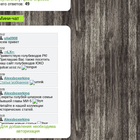
его ответов:
49
Мини-чат
Для добавления необходима
авторизация