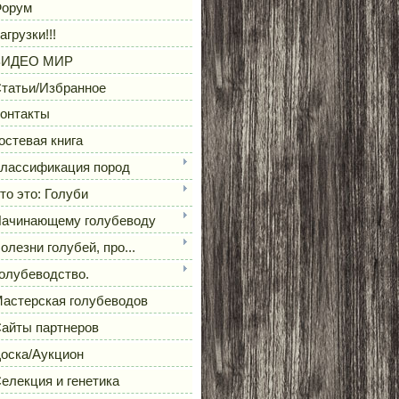
орум
агрузки!!!
ВИДЕО МИР
татьи/Избранное
онтакты
остевая книга
лассификация пород
то это: Голуби
ачинающему голубеводу
олезни голубей, про...
олубеводство.
астерская голубеводов
айты партнеров
оска/Аукцион
елекция и генетика