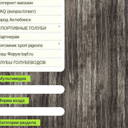
нтернет-магазин
AQ (вопрос/ответ)
ород Актюбинск
СПОРТИВНЫЕ ГОЛУБИ
артнерам
итомник sport pigeons
аш Форум topf.ru
КЛУБЫ ГОЛУБЕВОДОВ
Мультимедиа
Форма входа
Категории раздела