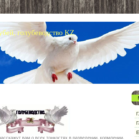
убей, голубеводство KZ
Г
Г
Е
асскажут вам о всех тонкостях в разведении, кормлении,