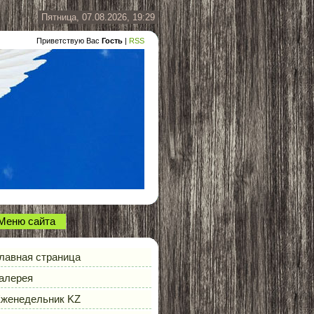
Пятница, 07.08.2026, 19:29
Приветствую Вас
Гость
|
RSS
Меню сайта
лавная страница
алерея
женедельник KZ