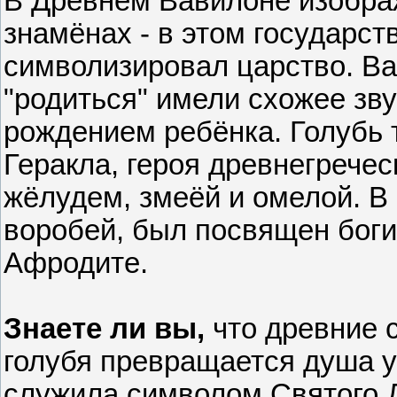
В Древнем Вавилоне изобра
знамёнах - в этом государств
символизировал царство. Ва
"родиться" имели схожее зв
рождением ребёнка. Голубь 
Геракла, героя древнегречес
жёлудем, змеёй и омелой. В 
воробей, был посвящен бог
Афродите.
Знаете ли вы,
что древние с
голубя превращается душа у
служила символом Святого Д