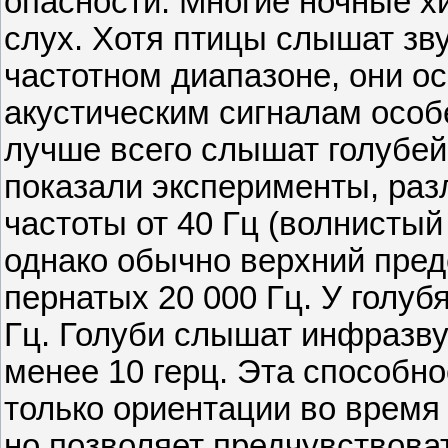
опасности. Многие ночные х
слух. Хотя птицы слышат зв
частотном диапазоне, они о
акустическим сигналам особе
лучше всего слышат голубей,
показали эксперименты, ра
частоты от 40 Гц (волнистый 
однако обычно верхний пре
пернатых 20 000 Гц. У голуб
Гц. Голуби слышат инфразву
менее 10 герц. Эта способно
только ориентации во время
но позволяет предчувствова