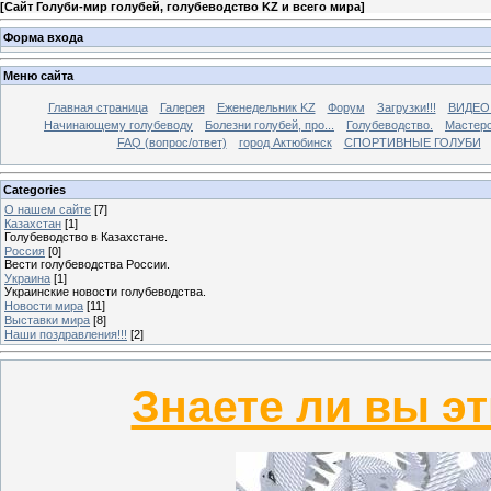
[
Сайт Голуби-мир голубей, голубеводство KZ и всего мира
]
Форма входа
Меню сайта
Главная страница
Галерея
Еженедельник KZ
Форум
Загрузки!!!
ВИДЕО
Начинающему голубеводу
Болезни голубей, про...
Голубеводство.
Мастерс
FAQ (вопрос/ответ)
город Актюбинск
СПОРТИВНЫЕ ГОЛУБИ
Categories
О нашем сайте
[7]
Казахстан
[1]
Голубеводство в Казахстане.
Россия
[0]
Вести голубеводства России.
Украина
[1]
Украинские новости голубеводства.
Новости мира
[11]
Выставки мира
[8]
Наши поздравления!!!
[2]
Знаете ли вы эт