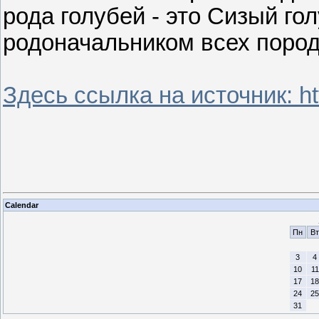
рода голубей - это Сизый гол
родоначальником всех пород
Здесь ссылка на источник: htt
Calendar
Пн
Вт
3
4
10
11
17
18
24
25
31