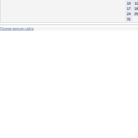
10
11
17
18
24
25
31
Полная версия сайта