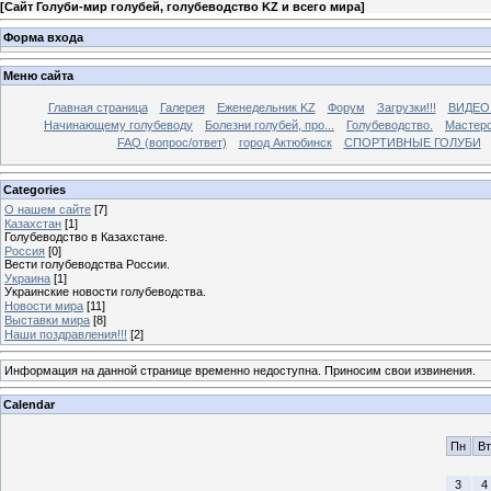
[
Сайт Голуби-мир голубей, голубеводство KZ и всего мира
]
Форма входа
Меню сайта
Главная страница
Галерея
Еженедельник KZ
Форум
Загрузки!!!
ВИДЕО
Начинающему голубеводу
Болезни голубей, про...
Голубеводство.
Мастерс
FAQ (вопрос/ответ)
город Актюбинск
СПОРТИВНЫЕ ГОЛУБИ
Categories
О нашем сайте
[7]
Казахстан
[1]
Голубеводство в Казахстане.
Россия
[0]
Вести голубеводства России.
Украина
[1]
Украинские новости голубеводства.
Новости мира
[11]
Выставки мира
[8]
Наши поздравления!!!
[2]
Информация на данной странице временно недоступна. Приносим свои извинения.
Calendar
Пн
Вт
3
4