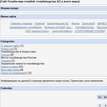
[
Сайт Голуби-мир голубей, голубеводство KZ и всего мира
]
Форма входа
Меню сайта
Главная страница
Галерея
Еженедельник KZ
Форум
Загрузки!!!
ВИДЕО
Начинающему голубеводу
Болезни голубей, про...
Голубеводство.
Мастерс
FAQ (вопрос/ответ)
город Актюбинск
СПОРТИВНЫЕ ГОЛУБИ
Categories
О нашем сайте
[7]
Казахстан
[1]
Голубеводство в Казахстане.
Россия
[0]
Вести голубеводства России.
Украина
[1]
Украинские новости голубеводства.
Новости мира
[11]
Выставки мира
[8]
Наши поздравления!!!
[2]
Информация на данной странице временно недоступна. Приносим свои извинения.
Calendar
Пн
Вт
3
4