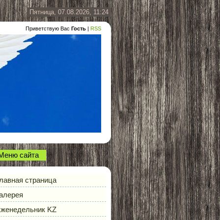
Пятница, 07.08.2026, 11:24
Приветствую Вас
Гость
|
RSS
Меню сайта
лавная страница
алерея
женедельник KZ