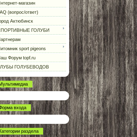
нтернет-магазин
AQ (вопрос/ответ)
ород Актюбинск
СПОРТИВНЫЕ ГОЛУБИ
артнерам
итомник sport pigeons
аш Форум topf.ru
КЛУБЫ ГОЛУБЕВОДОВ
Мультимедиа
Форма входа
Категории раздела