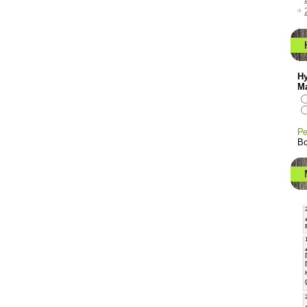
Ну
М
Ре
Вс