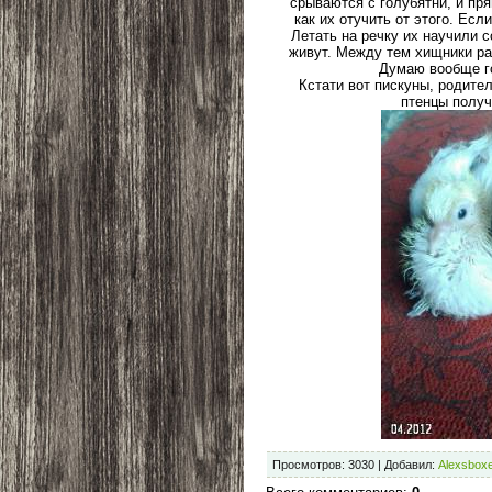
срываются с голубятни, и пр
как их отучить от этого. Есл
Летать на речку их научили 
живут. Между тем хищники рас
Думаю вообще го
Кстати вот пискуны, родител
птенцы получ
Просмотров
:
3030
|
Добавил
:
Alexsboxe