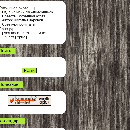
Голубиная охота.
[5]
Одна из моих любимых книжек-
Повесть. Голубиная охота.
Автор: Николай Воронов.
Советую прочитать.
Арно
[5]
| моя полка | Сетон-Томпсон
Эрнест | Арно |
Поиск
Полезное
Календарь