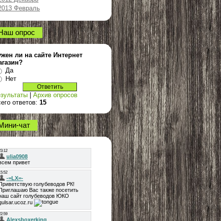
2013 Февраль
Наш опрос
жен ли на сайте Интернет
агазин?
Да
Нет
зультаты
|
Архив опросов
его ответов:
15
Мини-чат