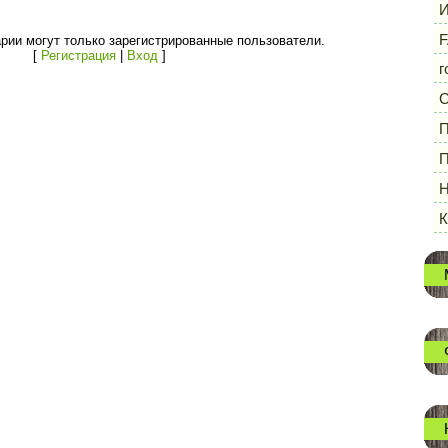
И
F
рии могут только зарегистрированные пользователи.
[
Регистрация
|
Вход
]
г
П
П
Н