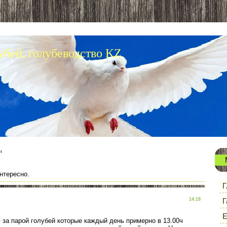
убей, голубеводство KZ
"
нтересно.
Г
14:18
Г
Е
за парой голубей которые каждый день примерно в 13.00ч