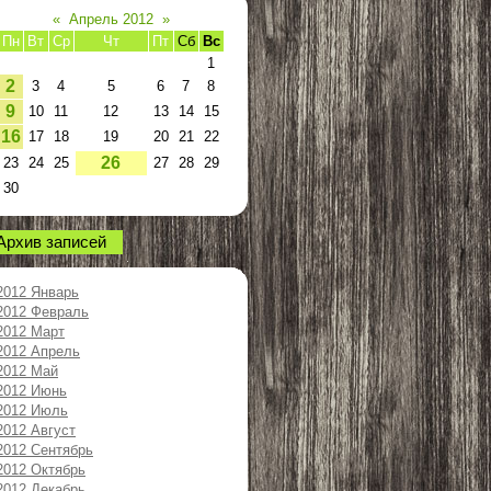
«
Апрель 2012
»
Пн
Вт
Ср
Чт
Пт
Сб
Вс
1
2
3
4
5
6
7
8
9
10
11
12
13
14
15
16
17
18
19
20
21
22
26
23
24
25
27
28
29
30
Архив записей
2012 Январь
2012 Февраль
2012 Март
2012 Апрель
2012 Май
2012 Июнь
2012 Июль
2012 Август
2012 Сентябрь
2012 Октябрь
2012 Декабрь