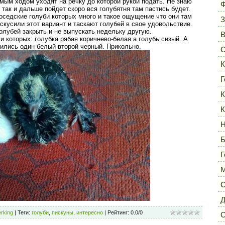
ямым ходом уходят на речку до которой рукой подать. Не знаю
Ф
и так и дальше пойдет скоро вся голубятня там пастись будет.
соседские голуби которых много и такое ощущение что они там
З
кусили этот вариант и таскают голубей в свое удовольствие.
лубей закрыть и не выпускать недельку другую.
и которых: голубка рябая коричнево-белая а голубь сизый. А
ились один белый второй черный. Прикольно.
С
К
Г
К
К
Н
Б
Г
М
С
Д
rking
|
Теги
:
голуби
,
пискуны
,
интересно
|
Рейтинг
:
0.0
/
0
С