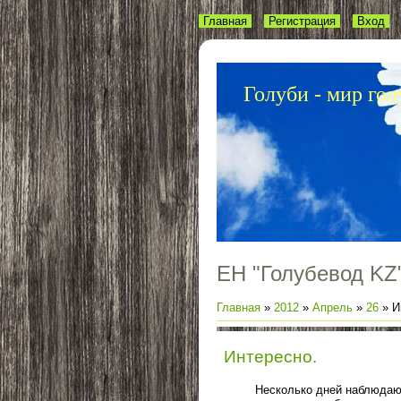
Главная
Регистрация
Вход
Голуби - мир гол
ЕН "Голубевод KZ
Главная
»
2012
»
Апрель
»
26
» И
Интересно.
Несколько дней наблюдаю 