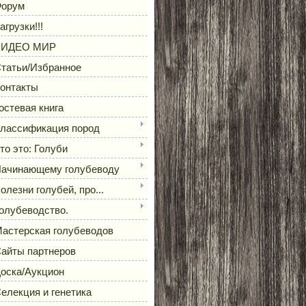
орум
агрузки!!!
ВИДЕО МИР
татьи/Избранное
онтакты
остевая книга
лассификация пород
то это: Голуби
ачинающему голубеводу
олезни голубей, про...
олубеводство.
астерская голубеводов
айты партнеров
оска/Аукцион
елекция и генетика