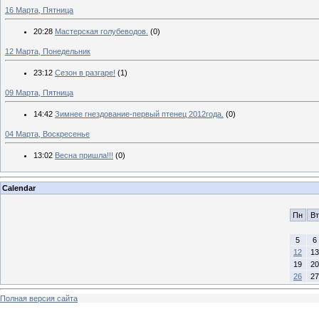
16 Марта, Пятница
20:28
Мастерская голубеводов.
(0)
12 Марта, Понедельник
23:12
Сезон в разгаре!
(1)
09 Марта, Пятница
14:42
Зимнее гнездование-первый птенец 2012года.
(0)
04 Марта, Воскресенье
13:02
Весна пришла!!!
(0)
Calendar
Пн
Вт
5
6
12
13
19
20
26
27
Полная версия сайта