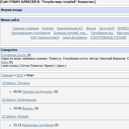
[
Сайт ГУБИЧ АЛЕКСЕЯ В. ''Голуби-мир голубей'' Казахстан.
]
Форма входа
Меню сайта
Главная страница
Галерея
Еженедельник KZ
Форум
Загрузки!!!
ВИДЕО
Начинающему голубеводу
Болезни голубей, про...
Голубеводство.
Мастерс
FAQ (вопрос/ответ)
город Актюбинск
СПОРТИВНЫЕ ГОЛУБИ
Categories
Голубиная охота.
[5]
Одна из моих любимых книжек- Повесть. Голубиная охота. Автор: Николай Воронов. 
Арно
[5]
| моя полка | Сетон-Томпсон Эрнест | Арно |
Главная
»
2012
»
Март
29 Марта, Пятница
00:50
Прогноз на будущее.
(0)
26 Марта, Понедельник
20:45
Вольер.
(0)
22 Марта, Четверг
21:13
Инвентарь голубятни
(0)