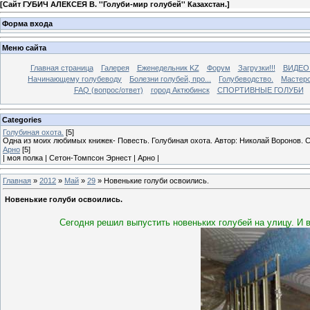
[
Сайт ГУБИЧ АЛЕКСЕЯ В. ''Голуби-мир голубей'' Казахстан.
]
Форма входа
Меню сайта
Главная страница
Галерея
Еженедельник KZ
Форум
Загрузки!!!
ВИДЕО
Начинающему голубеводу
Болезни голубей, про...
Голубеводство.
Мастерс
FAQ (вопрос/ответ)
город Актюбинск
СПОРТИВНЫЕ ГОЛУБИ
Categories
Голубиная охота.
[5]
Одна из моих любимых книжек- Повесть. Голубиная охота. Автор: Николай Воронов. 
Арно
[5]
| моя полка | Сетон-Томпсон Эрнест | Арно |
Главная
»
2012
»
Май
»
29
» Новенькие голуби освоились.
Новенькие голуби освоились.
Сегодня решил выпустить новеньких голубей на улицу. И в