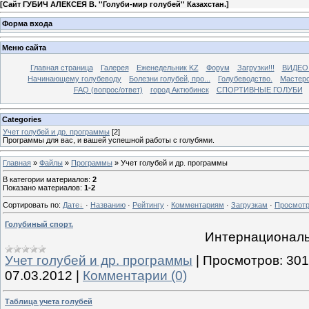
[
Сайт ГУБИЧ АЛЕКСЕЯ В. ''Голуби-мир голубей'' Казахстан.
]
Форма входа
Меню сайта
Главная страница
Галерея
Еженедельник KZ
Форум
Загрузки!!!
ВИДЕО
Начинающему голубеводу
Болезни голубей, про...
Голубеводство.
Мастерс
FAQ (вопрос/ответ)
город Актюбинск
СПОРТИВНЫЕ ГОЛУБИ
Categories
Учет голубей и др. программы
[2]
Программы для вас, и вашей успешной работы с голубями.
Главная
»
Файлы
»
Программы
» Учет голубей и др. программы
В категории материалов
:
2
Показано материалов
:
1-2
Сортировать по
:
Дате
·
Названию
·
Рейтингу
·
Комментариям
·
Загрузкам
·
Просмот
Голубиный спорт.
Интернациональ
Учет голубей и др. программы
|
Просмотров:
301
07.03.2012
|
Комментарии (0)
Таблица учета голубей