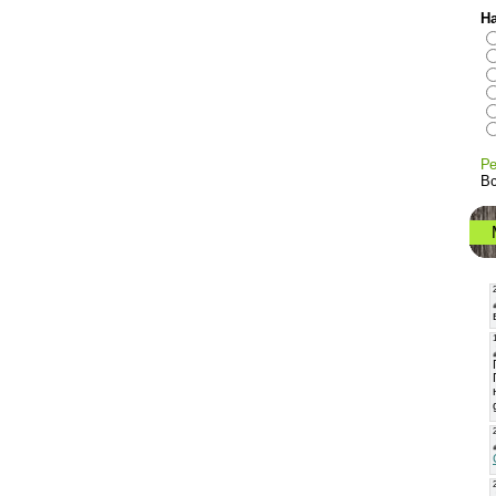
На
Ре
Вс