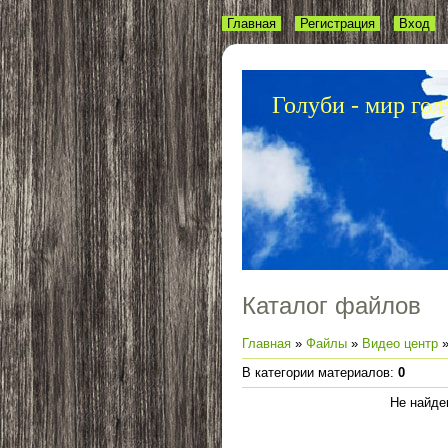
Главная
Регистрация
Вход
Голуби - мир гол
Каталог файлов
Главная
»
Файлы
»
Видео центр
»
В категории материалов
:
0
Не найде