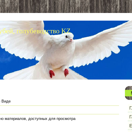
убей, голубеводство KZ
 Виде
Г
Г
но материалов, доступных для просмотра
Е