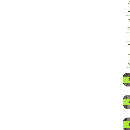
И
F
г
П
П
Н