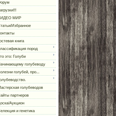
орум
агрузки!!!
ВИДЕО МИР
татьи/Избранное
онтакты
остевая книга
лассификация пород
то это: Голуби
ачинающему голубеводу
олезни голубей, про...
олубеводство.
астерская голубеводов
айты партнеров
оска/Аукцион
елекция и генетика