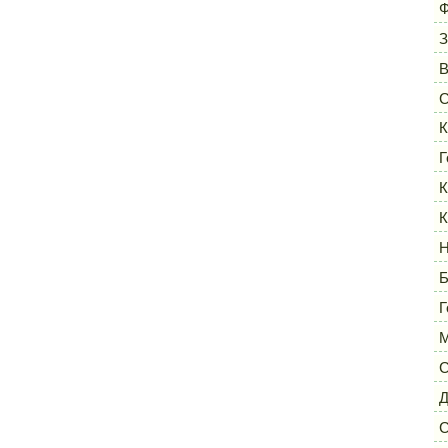
Ф
З
С
К
Г
К
К
Н
Б
Г
М
С
Д
С