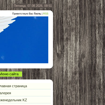
Пятница, 07.08.2026, 09:51
Приветствую Вас
Гость
|
RSS
Меню сайта
лавная страница
алерея
женедельник KZ