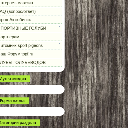
нтернет-магазин
AQ (вопрос/ответ)
ород Актюбинск
СПОРТИВНЫЕ ГОЛУБИ
артнерам
итомник sport pigeons
аш Форум topf.ru
КЛУБЫ ГОЛУБЕВОДОВ
Мультимедиа
Форма входа
Категории раздела