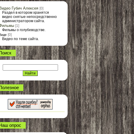
Видео Губич Алексея
[0]
Раздел в котором хранятся
видео снятые непосредственно
администратором сайта.
Фильмы
[1]
Фильмы о голубеводстве.
[0]
Виде
Видео по теме сайта.
Поиск
Полезное
Наш опрос