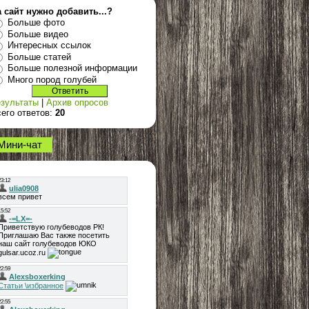
 сайт нужно добавить...?
Больше фото
Больше видео
Интересных ссылок
Больше статей
Больше полезной информации
Много пород голубей
зультаты
|
Архив опросов
его ответов:
20
Мини-чат