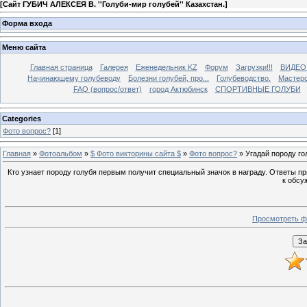
[
Сайт ГУБИЧ АЛЕКСЕЯ В. ''Голуби-мир голубей'' Казахстан.
]
Форма входа
Меню сайта
Главная страница
Галерея
Еженедельник KZ
Форум
Загрузки!!!
ВИДЕО
Начинающему голубеводу
Болезни голубей, про...
Голубеводство.
Мастерс
FAQ (вопрос/ответ)
город Актюбинск
СПОРТИВНЫЕ ГОЛУБИ
Categories
Фото вопрос?
[1]
Главная
»
Фотоальбом
»
$ Фото викторины сайта $
»
Фото вопрос?
» Угадай породу го
Кто узнает породу голубя первым получит специальный значок в награду. Ответы п
к обсу
Просмотреть ф