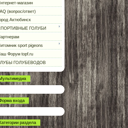
нтернет-магазин
AQ (вопрос/ответ)
ород Актюбинск
СПОРТИВНЫЕ ГОЛУБИ
артнерам
итомник sport pigeons
аш Форум topf.ru
КЛУБЫ ГОЛУБЕВОДОВ
Мультимедиа
Форма входа
Категории раздела