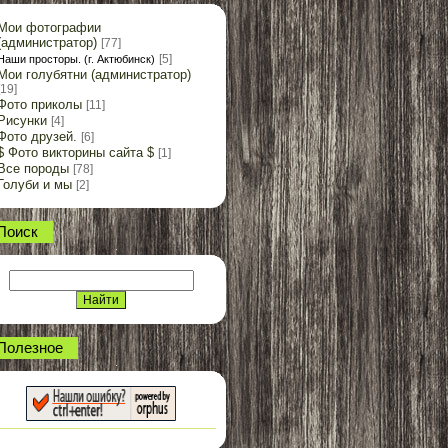
Мои фотографии
(администратор)
[77]
[5]
Наши просторы. (г. Актюбинск)
Мои голубятни (администратор)
[19]
Фото приколы
[11]
Рисунки
[4]
Фото друзей.
[6]
$ Фото викторины сайта $
[1]
Все породы
[78]
Голуби и мы
[2]
Поиск
Полезное