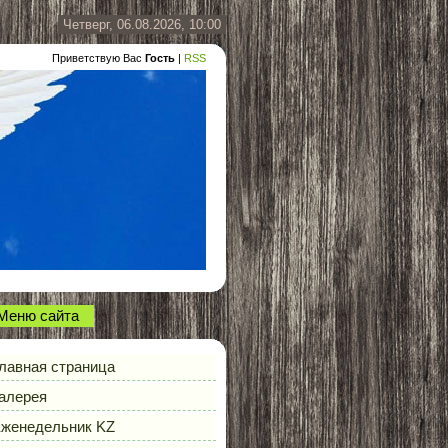
Четверг, 06.08.2026, 10:00
Приветствую Вас
Гость
|
RSS
Меню сайта
лавная страница
алерея
женедельник KZ