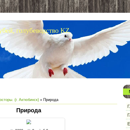
убей, голубеводство KZ
сторы. (г. Актюбинск)
» Природа
Г
Природа
Г
Е