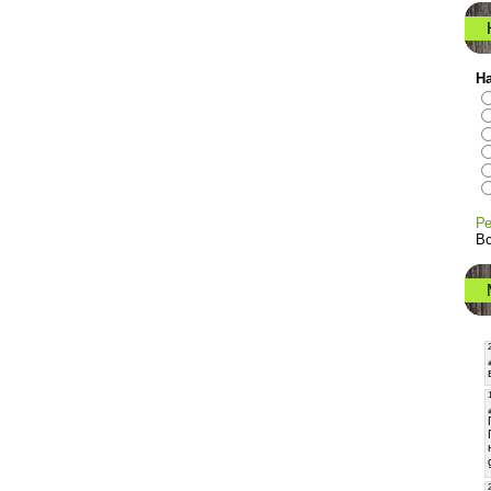
На
Ре
Вс