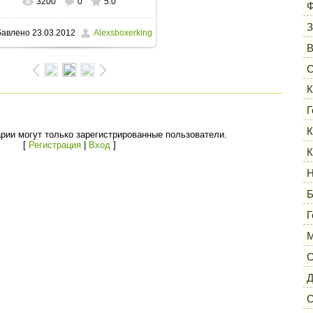
3200
0
5.0
В реальном размере
1600x1200
/
Ф
З
бавлено
23.03.2012
Alexsboxerking
506.9Kb
С
К
Г
К
рии могут только зарегистрированные пользователи.
[
Регистрация
|
Вход
]
К
Н
Б
Г
М
С
Д
С