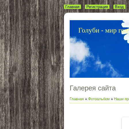
Главная
Регистрация
Вход
Голуби - мир гол
Галерея сайта
Главная
»
Фотоальбом
»
Наши про