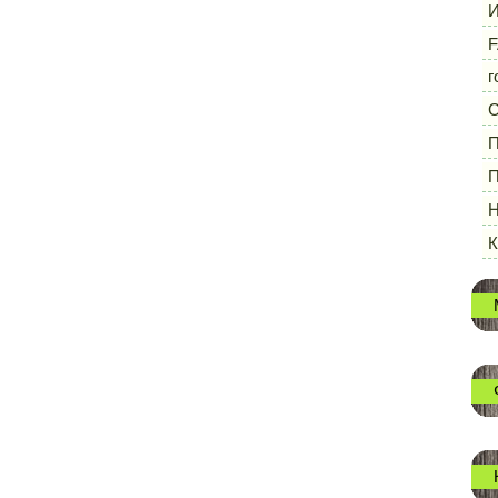
И
F
г
П
П
Н