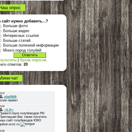
Наш опрос
 сайт нужно добавить...?
Больше фото
Больше видео
Интересных ссылок
Больше статей
Больше полезной информации
Много пород голубей
зультаты
|
Архив опросов
его ответов:
20
Мини-чат