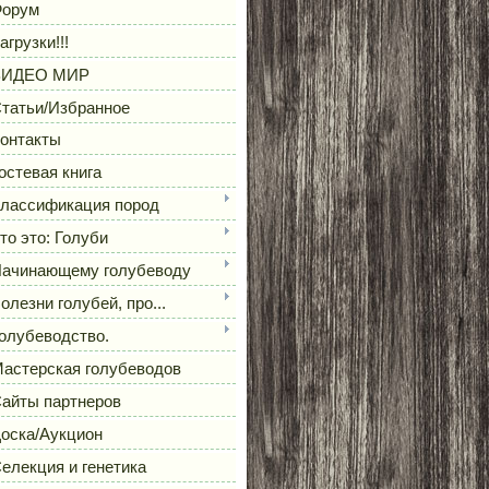
орум
агрузки!!!
ВИДЕО МИР
татьи/Избранное
онтакты
остевая книга
лассификация пород
то это: Голуби
ачинающему голубеводу
олезни голубей, про...
олубеводство.
астерская голубеводов
айты партнеров
оска/Аукцион
елекция и генетика