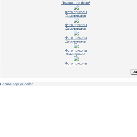
Прикольное фото!
Фото приколы
Демотиватор
Фото приколы
Демотиватор
Фото приколы
Демотиватор
Фото приколы
Фото-прикол.
Фото приколы
Полная версия сайта