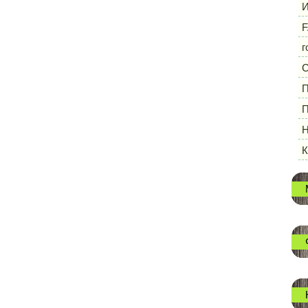
И
F
г
П
П
Н