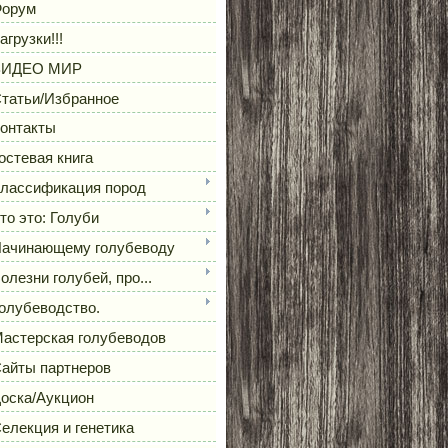
орум
агрузки!!!
ВИДЕО МИР
татьи/Избранное
онтакты
остевая книга
лассификация пород
то это: Голуби
ачинающему голубеводу
олезни голубей, про...
олубеводство.
астерская голубеводов
айты партнеров
оска/Аукцион
елекция и генетика