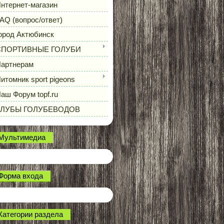
нтернет-магазин
AQ (вопрос/ответ)
ород Актюбинск
СПОРТИВНЫЕ ГОЛУБИ
артнерам
итомник sport pigeons
аш Форум topf.ru
КЛУБЫ ГОЛУБЕВОДОВ
Мультимедиа
Форма входа
Категории раздела