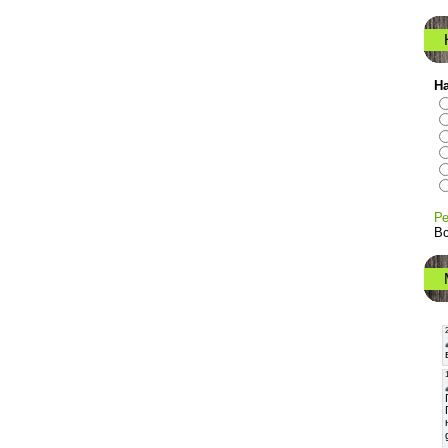
На
Ре
Вс