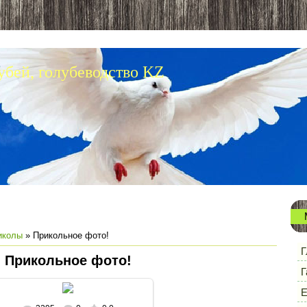
убей, голубеводство KZ
иколы
» Прикольное фото!
Г
Прикольное фото!
Г
Е