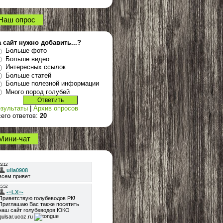
Наш опрос
 сайт нужно добавить...?
Больше фото
Больше видео
Интересных ссылок
Больше статей
Больше полезной информации
Много пород голубей
зультаты
|
Архив опросов
его ответов:
20
Мини-чат