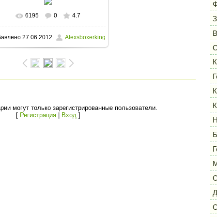
Ф
6195
0
4.7
В реальном размере
1280x960
/
З
бавлено
27.06.2012
Alexsboxerking
476.3Kb
С
К
Г
К
К
рии могут только зарегистрированные пользователи.
[
Регистрация
|
Вход
]
Н
Б
Г
М
С
Д
С