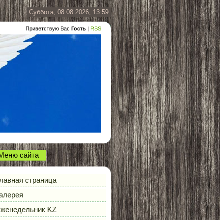
Суббота, 08.08.2026, 13:59
Приветствую Вас
Гость
|
RSS
Меню сайта
лавная страница
алерея
женедельник KZ