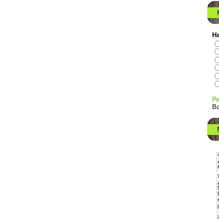
На
Ре
Вс