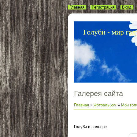
Главная
Регистрация
Вход
Голуби - мир гол
Галерея сайта
Главная
»
Фотоальбом
»
Мои гол
Голуби в вольере