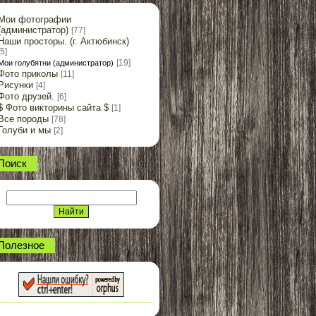
Мои фотографии
(администратор)
[77]
Наши просторы. (г. Актюбинск)
[5]
[19]
Мои голубятни (администратор)
Фото приколы
[11]
Рисунки
[4]
Фото друзей.
[6]
$ Фото викторины сайта $
[1]
Все породы
[78]
Голуби и мы
[2]
Поиск
Полезное