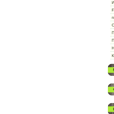
И
F
г
П
П
Н