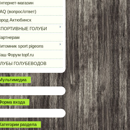
нтернет-магазин
AQ (вопрос/ответ)
ород Актюбинск
СПОРТИВНЫЕ ГОЛУБИ
артнерам
итомник sport pigeons
аш Форум topf.ru
КЛУБЫ ГОЛУБЕВОДОВ
Мультимедиа
Форма входа
Категории раздела