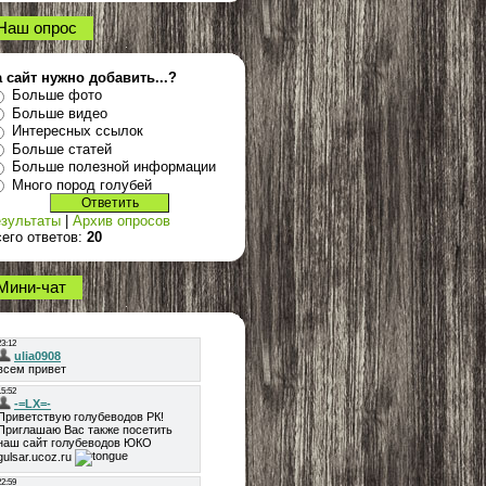
Наш опрос
 сайт нужно добавить...?
Больше фото
Больше видео
Интересных ссылок
Больше статей
Больше полезной информации
Много пород голубей
зультаты
|
Архив опросов
его ответов:
20
Мини-чат