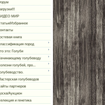
орум
агрузки!!!
ВИДЕО МИР
татьи/Избранное
онтакты
остевая книга
лассификация пород
то это: Голуби
ачинающему голубеводу
олезни голубей, про...
олубеводство.
астерская голубеводов
айты партнеров
оска/Аукцион
елекция и генетика