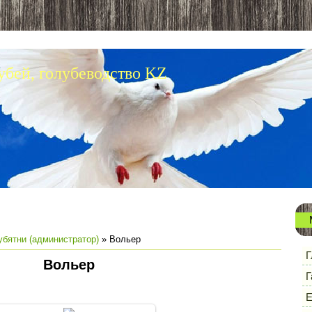
убей, голубеводство KZ
убятни (администратор)
» Вольер
Г
Вольер
Г
Е