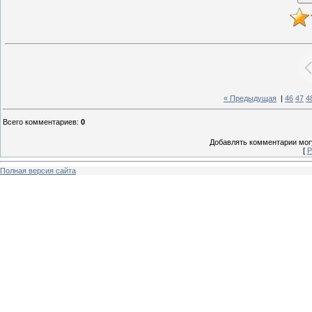
« Предыдущая
|
46
47
4
Всего комментариев
:
0
Добавлять комментарии могу
[
Р
Полная версия сайта