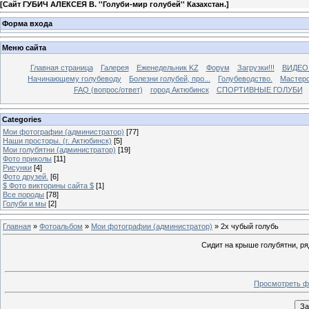
[
Сайт ГУБИЧ АЛЕКСЕЯ В. ''Голуби-мир голубей'' Казахстан.
]
Форма входа
Меню сайта
Главная страница
Галерея
Еженедельник KZ
Форум
Загрузки!!!
ВИДЕО
Начинающему голубеводу
Болезни голубей, про...
Голубеводство.
Мастерс
FAQ (вопрос/ответ)
город Актюбинск
СПОРТИВНЫЕ ГОЛУБИ
Categories
Мои фотографии (администратор)
[77]
Наши просторы. (г. Актюбинск)
[5]
Мои голубятни (администратор)
[19]
Фото приколы
[11]
Рисунки
[4]
Фото друзей.
[6]
$ Фото викторины сайта $
[1]
Все породы
[78]
Голуби и мы
[2]
Главная
»
Фотоальбом
»
Мои фотографии (администратор)
» 2х чубый голубь
Сидит на крыше голубятни, ряд
Просмотреть ф