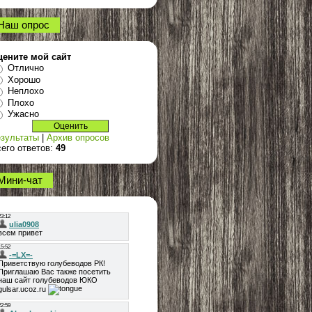
Наш опрос
цените мой сайт
Отлично
Хорошо
Неплохо
Плохо
Ужасно
зультаты
|
Архив опросов
его ответов:
49
Мини-чат