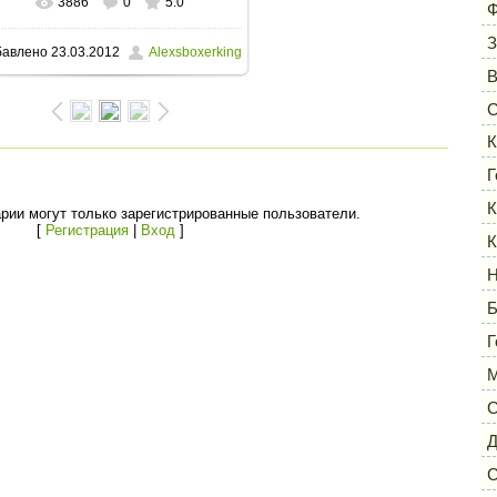
3886
0
5.0
В реальном размере
1600x1332
/
Ф
З
бавлено
23.03.2012
Alexsboxerking
174.7Kb
С
К
Г
К
рии могут только зарегистрированные пользователи.
[
Регистрация
|
Вход
]
К
Н
Б
Г
М
С
Д
С