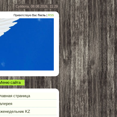
Суббота, 08.08.2026, 11:29
Приветствую Вас
Гость
|
RSS
Меню сайта
лавная страница
алерея
женедельник KZ