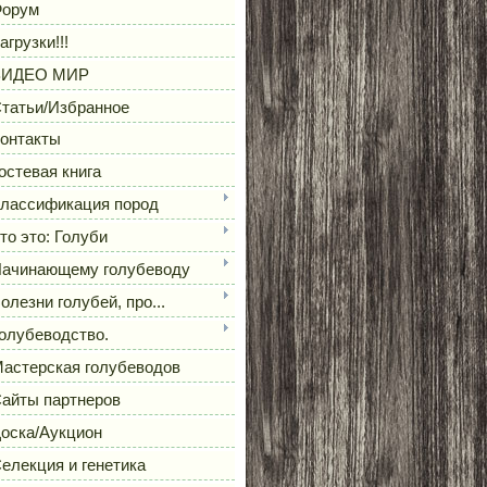
орум
агрузки!!!
ВИДЕО МИР
татьи/Избранное
онтакты
остевая книга
лассификация пород
то это: Голуби
ачинающему голубеводу
олезни голубей, про...
олубеводство.
астерская голубеводов
айты партнеров
оска/Аукцион
елекция и генетика