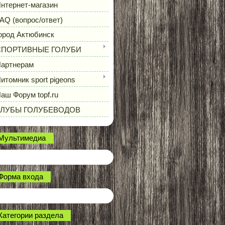
нтернет-магазин
AQ (вопрос/ответ)
ород Актюбинск
СПОРТИВНЫЕ ГОЛУБИ
артнерам
итомник sport pigeons
аш Форум topf.ru
КЛУБЫ ГОЛУБЕВОДОВ
Мультимедиа
Форма входа
Категории раздела