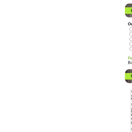
О
Ре
Вс