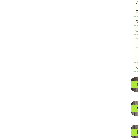
И
F
г
П
П
Н