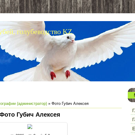
убей, голубеводство KZ
ографии (администратор)
» Фото Губич Алексея
Г
Фото Губич Алексея
Г
Е