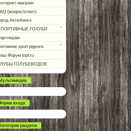
нтернет-магазин
AQ (вопрос/ответ)
ород Актюбинск
СПОРТИВНЫЕ ГОЛУБИ
артнерам
итомник sport pigeons
аш Форум topf.ru
КЛУБЫ ГОЛУБЕВОДОВ
Мультимедиа
Форма входа
Категории раздела