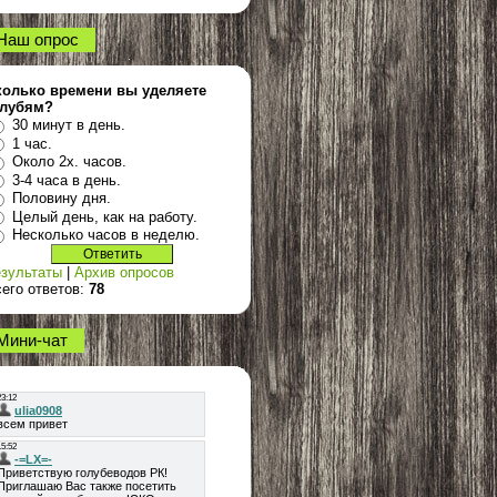
Наш опрос
колько времени вы уделяете
олубям?
30 минут в день.
1 час.
Около 2х. часов.
3-4 часа в день.
Половину дня.
Целый день, как на работу.
Несколько часов в неделю.
зультаты
|
Архив опросов
его ответов:
78
Мини-чат