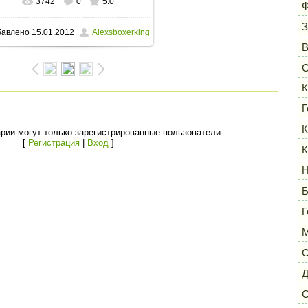
3742
0
5.0
В реальном размере
640x480
/
Ф
З
бавлено
15.01.2012
Alexsboxerking
50.1Kb
С
К
Г
К
рии могут только зарегистрированные пользователи.
[
Регистрация
|
Вход
]
К
Н
Б
Г
М
С
Д
С