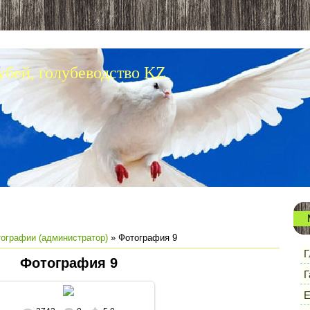
убей, голубеводство KZ
ографии (администратор)
» Фотография 9
Г
Фотография 9
Г
Е