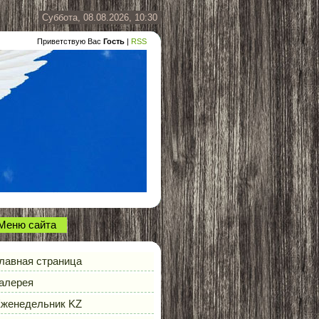
Суббота, 08.08.2026, 10:30
Приветствую Вас
Гость
|
RSS
Меню сайта
лавная страница
алерея
женедельник KZ