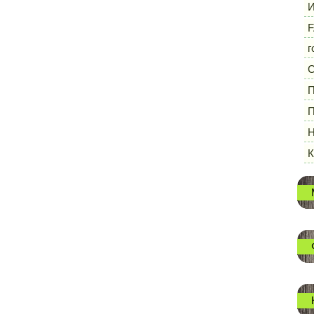
И
F
г
П
П
Н