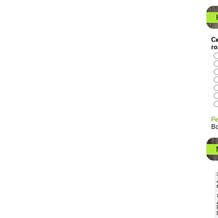
С
г
Ре
Вс