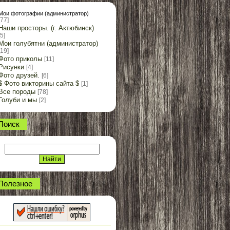
Мои фотографии (администратор)
[77]
Наши просторы. (г. Актюбинск)
[5]
Мои голубятни (администратор)
[19]
Фото приколы
[11]
Рисунки
[4]
Фото друзей.
[6]
$ Фото викторины сайта $
[1]
Все породы
[78]
Голуби и мы
[2]
Поиск
Полезное