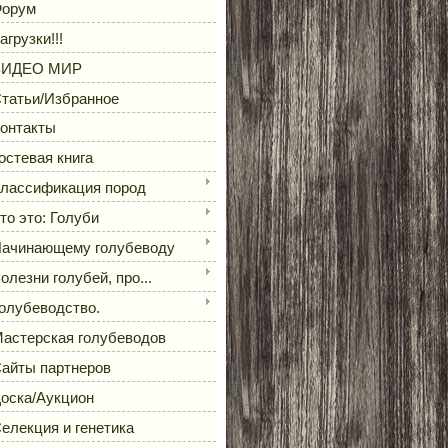
орум
агрузки!!!
ВИДЕО МИР
татьи/Избранное
онтакты
остевая книга
лассификация пород
то это: Голуби
ачинающему голубеводу
олезни голубей, про...
олубеводство.
астерская голубеводов
айты партнеров
оска/Аукцион
елекция и генетика