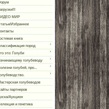
орум
агрузки!!!
ВИДЕО МИР
татьи/Избранное
онтакты
остевая книга
лассификация пород
то это: Голуби
ачинающему голубеводу
олезни голубей, про...
олубеводство.
астерская голубеводов
айты партнеров
оска/Аукцион
елекция и генетика