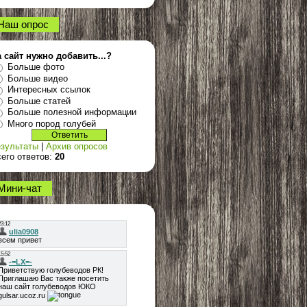
Наш опрос
 сайт нужно добавить...?
Больше фото
Больше видео
Интересных ссылок
Больше статей
Больше полезной информации
Много пород голубей
зультаты
|
Архив опросов
его ответов:
20
Мини-чат