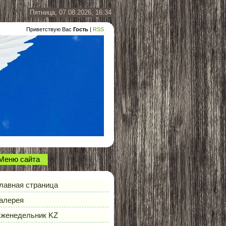
Пятница, 07.08.2026, 16:34
Приветствую Вас
Гость
|
RSS
Меню сайта
лавная страница
алерея
женедельник KZ