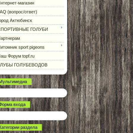
нтернет-магазин
AQ (вопрос/ответ)
ород Актюбинск
СПОРТИВНЫЕ ГОЛУБИ
артнерам
итомник sport pigeons
аш Форум topf.ru
КЛУБЫ ГОЛУБЕВОДОВ
Мультимедиа
Форма входа
Категории раздела