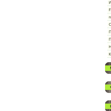
И
F
г
П
П
Н