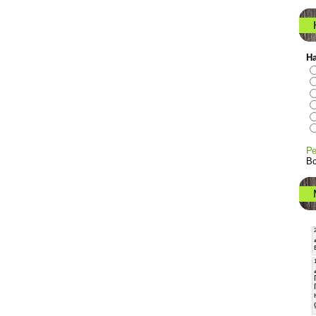
На
Ре
Вс