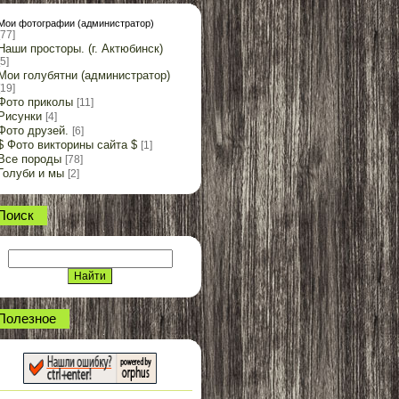
Мои фотографии (администратор)
[77]
Наши просторы. (г. Актюбинск)
[5]
Мои голубятни (администратор)
[19]
Фото приколы
[11]
Рисунки
[4]
Фото друзей.
[6]
$ Фото викторины сайта $
[1]
Все породы
[78]
Голуби и мы
[2]
Поиск
Полезное