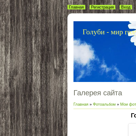
Главная
Регистрация
Вход
Голуби - мир гол
Галерея сайта
Главная
»
Фотоальбом
»
Мои фот
Г