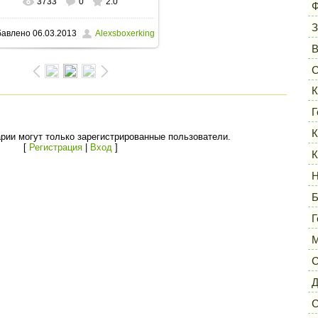
3733
0
2.0
В реальном размере
1600x1200
/
Ф
З
бавлено
06.03.2013
Alexsboxerking
124.0Kb
С
К
Г
К
рии могут только зарегистрированные пользователи.
[
Регистрация
|
Вход
]
К
Н
Б
Г
М
С
Д
С