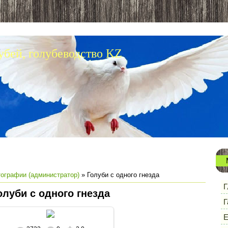
убей, голубеводство KZ
ографии (администратор)
» Голуби с одного гнезда
Г
олуби с одного гнезда
Г
Е