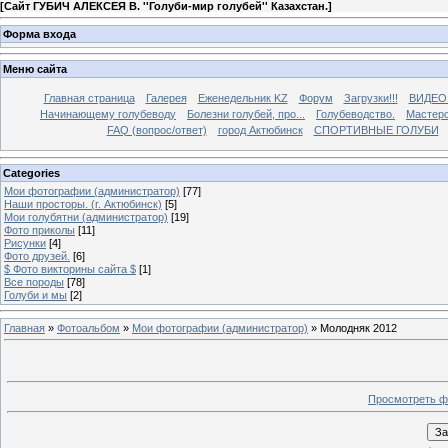
[
Сайт ГУБИЧ АЛЕКСЕЯ В. ''Голуби-мир голубей'' Казахстан.
]
Форма входа
Меню сайта
Главная страница
Галерея
Еженедельник KZ
Форум
Загрузки!!!
ВИДЕО
Начинающему голубеводу
Болезни голубей, про...
Голубеводство.
Мастерс
FAQ (вопрос/ответ)
город Актюбинск
СПОРТИВНЫЕ ГОЛУБИ
Categories
Мои фотографии (администратор)
[77]
Наши просторы. (г. Актюбинск)
[5]
Мои голубятни (администратор)
[19]
Фото приколы
[11]
Рисунки
[4]
Фото друзей.
[6]
$ Фото викторины сайта $
[1]
Все породы
[78]
Голуби и мы
[2]
Главная
»
Фотоальбом
»
Мои фотографии (администратор)
» Молодняк 2012
Просмотреть ф