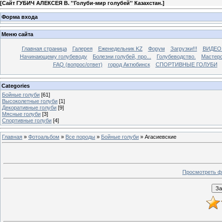
[
Сайт ГУБИЧ АЛЕКСЕЯ В. ''Голуби-мир голубей'' Казахстан.
]
Форма входа
Меню сайта
Главная страница
Галерея
Еженедельник KZ
Форум
Загрузки!!!
ВИДЕО
Начинающему голубеводу
Болезни голубей, про...
Голубеводство.
Мастерс
FAQ (вопрос/ответ)
город Актюбинск
СПОРТИВНЫЕ ГОЛУБИ
Categories
Бойные голуби
[61]
Высоколетные голуби
[1]
Декоративные голуби
[9]
Мясные голуби
[3]
Спортивные голуби
[4]
Главная
»
Фотоальбом
»
Все породы
»
Бойные голуби
» Агасиевские
Просмотреть ф