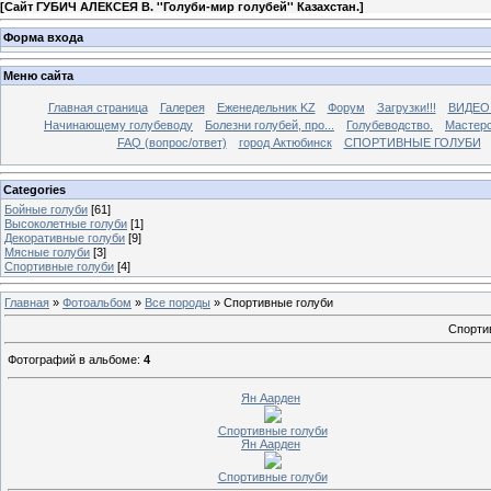
[
Сайт ГУБИЧ АЛЕКСЕЯ В. ''Голуби-мир голубей'' Казахстан.
]
Форма входа
Меню сайта
Главная страница
Галерея
Еженедельник KZ
Форум
Загрузки!!!
ВИДЕО
Начинающему голубеводу
Болезни голубей, про...
Голубеводство.
Мастерс
FAQ (вопрос/ответ)
город Актюбинск
СПОРТИВНЫЕ ГОЛУБИ
Categories
Бойные голуби
[61]
Высоколетные голуби
[1]
Декоративные голуби
[9]
Мясные голуби
[3]
Спортивные голуби
[4]
Главная
»
Фотоальбом
»
Все породы
» Спортивные голуби
Спортив
Фотографий в альбоме
:
4
Ян Аарден
Спортивные голуби
Ян Аарден
Спортивные голуби