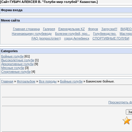
[
Сайт ГУБИЧ АЛЕКСЕЯ В. ''Голуби-мир голубей'' Казахстан.
]
Форма входа
Меню сайта
Главная страница
Галерея
Еженедельник KZ
Форум
Загрузки!!!
ВИДЕО
Начинающему голубеводу
Болезни голубей, про...
Голубеводство.
Мастерс
FAQ (вопрос/ответ)
город Актюбинск
СПОРТИВНЫЕ ГОЛУБИ
Categories
Бойные голуби
[61]
Высоколетные голуби
[1]
Декоративные голуби
[9]
Мясные голуби
[3]
Спортивные голуби
[4]
Главная
»
Фотоальбом
»
Все породы
»
Бойные голуби
» Бакинские бойные.
Просмотреть ф