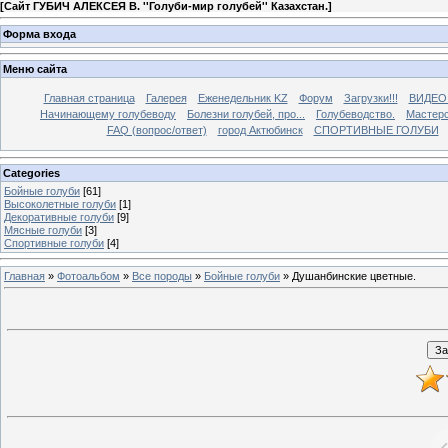
[
Сайт ГУБИЧ АЛЕКСЕЯ В. ''Голуби-мир голубей'' Казахстан.
]
Форма входа
Меню сайта
Главная страница
Галерея
Еженедельник KZ
Форум
Загрузки!!!
ВИДЕО
Начинающему голубеводу
Болезни голубей, про...
Голубеводство.
Мастерс
FAQ (вопрос/ответ)
город Актюбинск
СПОРТИВНЫЕ ГОЛУБИ
Categories
Бойные голуби
[61]
Высоколетные голуби
[1]
Декоративные голуби
[9]
Мясные голуби
[3]
Спортивные голуби
[4]
Главная
»
Фотоальбом
»
Все породы
»
Бойные голуби
» Душанбинские цветные.