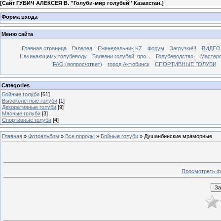
[
Сайт ГУБИЧ АЛЕКСЕЯ В. ''Голуби-мир голубей'' Казахстан.
]
Форма входа
Меню сайта
Главная страница
Галерея
Еженедельник KZ
Форум
Загрузки!!!
ВИДЕО
Начинающему голубеводу
Болезни голубей, про...
Голубеводство.
Мастерс
FAQ (вопрос/ответ)
город Актюбинск
СПОРТИВНЫЕ ГОЛУБИ
Categories
Бойные голуби
[61]
Высоколетные голуби
[1]
Декоративные голуби
[9]
Мясные голуби
[3]
Спортивные голуби
[4]
Главная
»
Фотоальбом
»
Все породы
»
Бойные голуби
» Душанбинские мраморные
Просмотреть ф