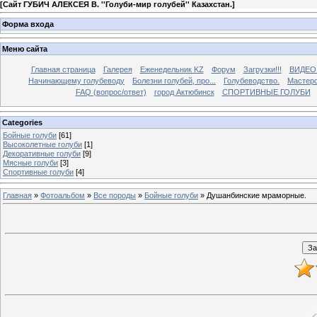
[
Сайт ГУБИЧ АЛЕКСЕЯ В. ''Голуби-мир голубей'' Казахстан.
]
Форма входа
Меню сайта
Главная страница
Галерея
Еженедельник KZ
Форум
Загрузки!!!
ВИДЕО
Начинающему голубеводу
Болезни голубей, про...
Голубеводство.
Мастерс
FAQ (вопрос/ответ)
город Актюбинск
СПОРТИВНЫЕ ГОЛУБИ
Categories
Бойные голуби
[61]
Высоколетные голуби
[1]
Декоративные голуби
[9]
Мясные голуби
[3]
Спортивные голуби
[4]
Главная
»
Фотоальбом
»
Все породы
»
Бойные голуби
» Душанбинские мраморные.