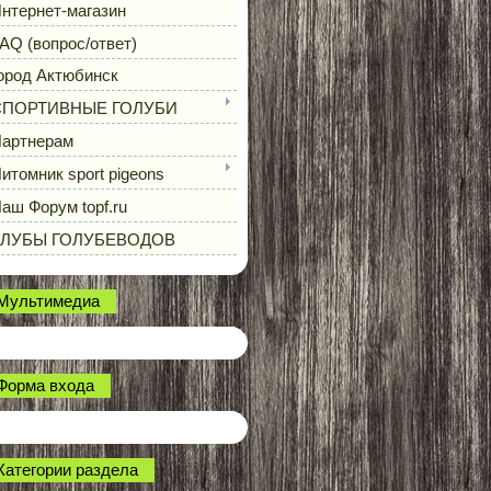
нтернет-магазин
AQ (вопрос/ответ)
ород Актюбинск
СПОРТИВНЫЕ ГОЛУБИ
артнерам
итомник sport pigeons
аш Форум topf.ru
КЛУБЫ ГОЛУБЕВОДОВ
Мультимедиа
Форма входа
Категории раздела