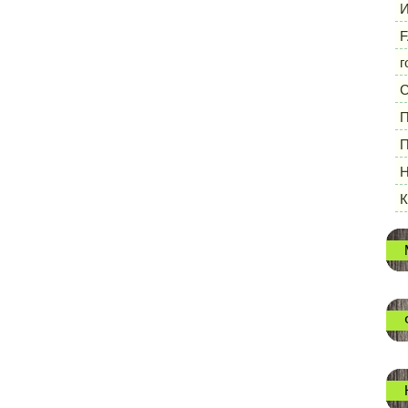
И
F
г
П
П
Н