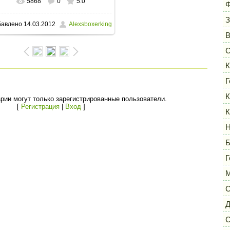
5868
0
5.0
В реальном размере
640x491
/
Ф
З
бавлено
14.03.2012
Alexsboxerking
32.9Kb
С
К
Г
К
рии могут только зарегистрированные пользователи.
[
Регистрация
|
Вход
]
К
Н
Б
Г
М
С
Д
С