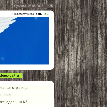
Суббота, 08.08.2026, 19:35
Приветствую Вас
Гость
|
RSS
Меню сайта
лавная страница
алерея
женедельник KZ