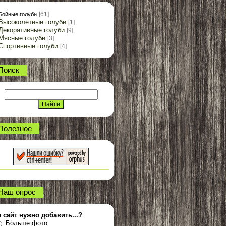
[61]
Бойные голуби
Высоколетные голуби
[1]
Декоративные голуби
[9]
Мясные голуби
[3]
Спортивные голуби
[4]
Поиск
Полезное
Наш опрос
 сайт нужно добавить...?
Больше фото