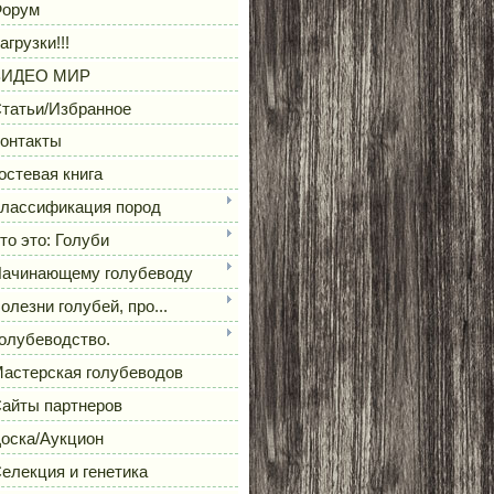
орум
агрузки!!!
ВИДЕО МИР
татьи/Избранное
онтакты
остевая книга
лассификация пород
то это: Голуби
ачинающему голубеводу
олезни голубей, про...
олубеводство.
астерская голубеводов
айты партнеров
оска/Аукцион
елекция и генетика