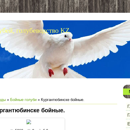
убей, голубеводство KZ
оды
»
Бойные голуби
» Кургантюбинске бойные.
Г
ргантюбинске бойные.
Г
Е