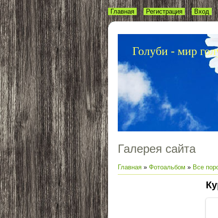
Главная
Регистрация
Вход
Голуби - мир гол
Галерея сайта
Главная
»
Фотоальбом
»
Все пор
Ку