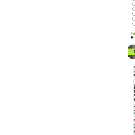
Ре
Вс