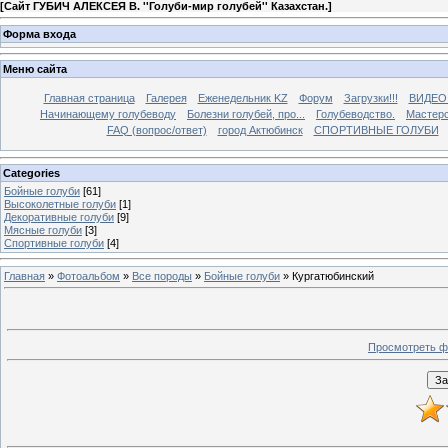
[
Сайт ГУБИЧ АЛЕКСЕЯ В. ''Голуби-мир голубей'' Казахстан.
]
Форма входа
Меню сайта
Главная страница
Галерея
Еженедельник KZ
Форум
Загрузки!!!
ВИДЕО
Начинающему голубеводу
Болезни голубей, про...
Голубеводство.
Мастерс
FAQ (вопрос/ответ)
город Актюбинск
СПОРТИВНЫЕ ГОЛУБИ
Categories
Бойные голуби
[61]
Высоколетные голуби
[1]
Декоративные голуби
[9]
Мясные голуби
[3]
Спортивные голуби
[4]
Главная
»
Фотоальбом
»
Все породы
»
Бойные голуби
» Кургатюбинский
Просмотреть ф