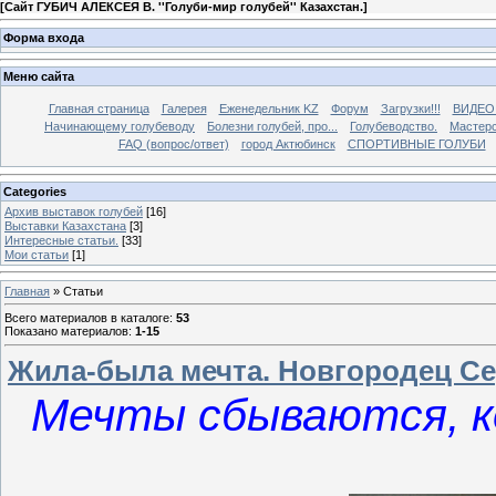
[
Сайт ГУБИЧ АЛЕКСЕЯ В. ''Голуби-мир голубей'' Казахстан.
]
Форма входа
Меню сайта
Главная страница
Галерея
Еженедельник KZ
Форум
Загрузки!!!
ВИДЕО
Начинающему голубеводу
Болезни голубей, про...
Голубеводство.
Мастерс
FAQ (вопрос/ответ)
город Актюбинск
СПОРТИВНЫЕ ГОЛУБИ
Categories
Архив выставок голубей
[16]
Выставки Казахстана
[3]
Интересные статьи.
[33]
Мои статьи
[1]
Главная
»
Статьи
Всего материалов в каталоге
:
53
Показано материалов
:
1-15
Жила-была мечта. Новгородец С
Мечты сбываются, к