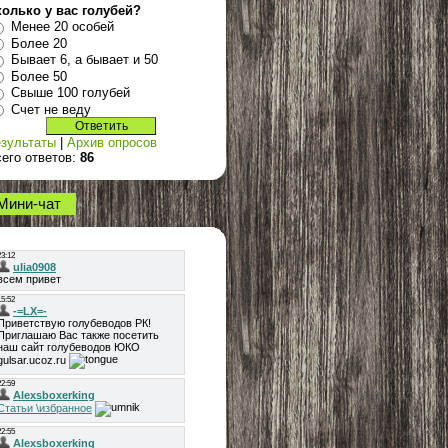
колько у вас голубей?
Менее 20 особей
Более 20
Бывает 6, а бывает и 50
Более 50
Свыше 100 голубей
Счет не веду
зультаты
|
Архив опросов
его ответов:
86
Мини-чат