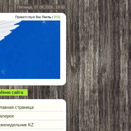
Пятница, 07.08.2026, 19:50
Приветствую Вас
Гость
|
RSS
Меню сайта
лавная страница
алерея
женедельник KZ