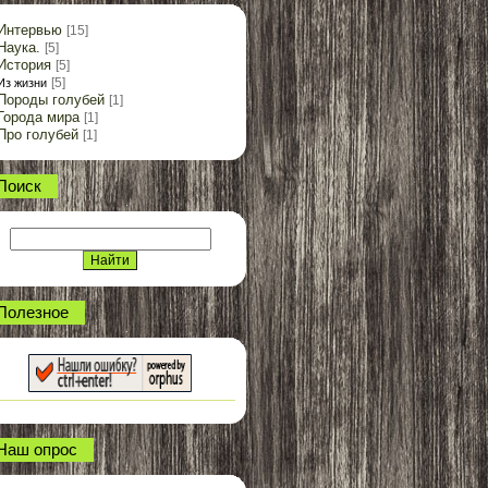
Интервью
[15]
Наука.
[5]
История
[5]
[5]
Из жизни
Породы голубей
[1]
Города мира
[1]
Про голубей
[1]
Поиск
Полезное
Наш опрос