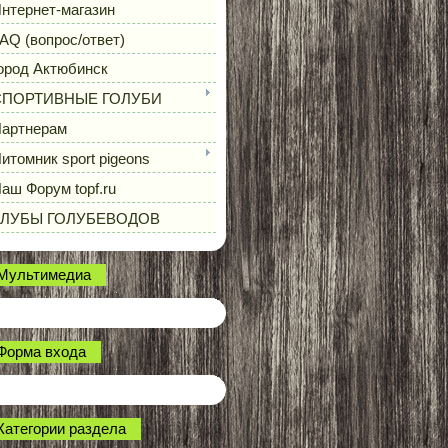
нтернет-магазин
AQ (вопрос/ответ)
ород Актюбинск
СПОРТИВНЫЕ ГОЛУБИ
артнерам
итомник sport pigeons
аш Форум topf.ru
КЛУБЫ ГОЛУБЕВОДОВ
Мультимедиа
Форма входа
Категории раздела