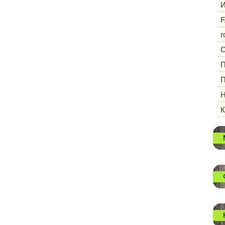
И
F
г
П
П
Н