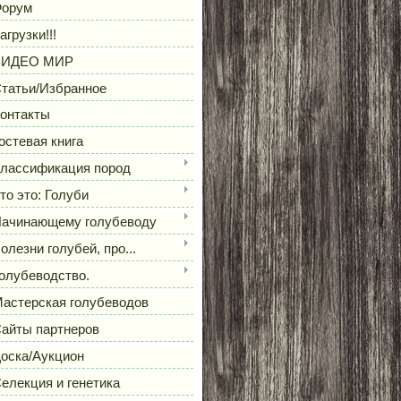
орум
агрузки!!!
ВИДЕО МИР
татьи/Избранное
онтакты
остевая книга
лассификация пород
то это: Голуби
ачинающему голубеводу
олезни голубей, про...
олубеводство.
астерская голубеводов
айты партнеров
оска/Аукцион
елекция и генетика