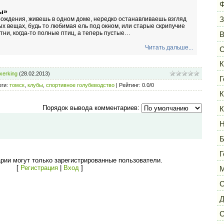
Ф
ы»
З
 рождения, живешь в одном доме, нередко останавливаешь взгляд
ых вещах, будь то любимая ель под окном, или старые скрипучие
ятни, когда-то полные птиц, а теперь пустые…
Читать дальше...
С
К
xerking
(28.02.2013)
Г
еги
:
томск
,
клубы
,
спортивное голубеводство
|
Рейтинг
:
0.0
/
0
К
Порядок вывода комментариев:
К
Н
Б
Г
рии могут только зарегистрированные пользователи.
[
Регистрация
|
Вход
]
М
С
Д
С