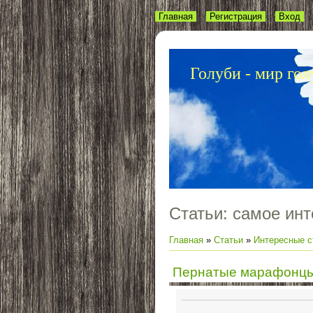
Главная
Регистрация
Вход
Голуби - мир гол
Статьи: самое инт
Главная
»
Статьи
»
Интересные с
Пернатые марафонцы