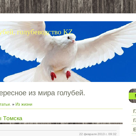
убей, голубеводство KZ
ересное из мира голубей.
татьи.
»
Из жизни
Г
 Томска
Г
Е
22 февраля 2013 г. 09:32