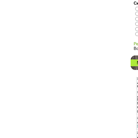
С
Ре
Вс