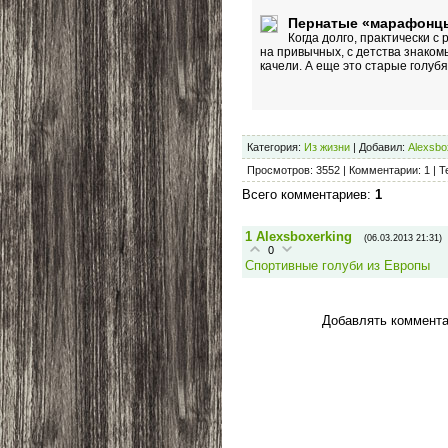
Пернатые «марафонц
Когда долго, практически с
на привычных, с детства знаком
качели. А еще это старые голуб
Категория
:
Из жизни
|
Добавил
:
Alexsbo
Просмотров
:
3552
|
Комментарии
:
1
|
Т
Всего комментариев
:
1
1
Alexsboxerking
(06.03.2013 21:31)
0
Спортивные голуби из Европы
Добавлять коммента