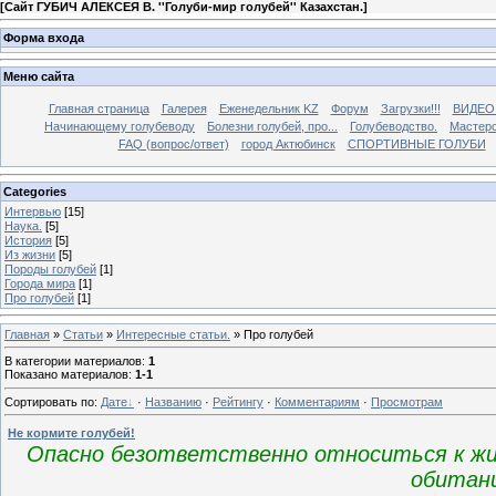
[
Сайт ГУБИЧ АЛЕКСЕЯ В. ''Голуби-мир голубей'' Казахстан.
]
Форма входа
Меню сайта
Главная страница
Галерея
Еженедельник KZ
Форум
Загрузки!!!
ВИДЕО
Начинающему голубеводу
Болезни голубей, про...
Голубеводство.
Мастерс
FAQ (вопрос/ответ)
город Актюбинск
СПОРТИВНЫЕ ГОЛУБИ
Categories
Интервью
[15]
Наука.
[5]
История
[5]
Из жизни
[5]
Породы голубей
[1]
Города мира
[1]
Про голубей
[1]
Главная
»
Статьи
»
Интересные статьи.
» Про голубей
В категории материалов
:
1
Показано материалов
:
1-1
Сортировать по
:
Дате
·
Названию
·
Рейтингу
·
Комментариям
·
Просмотрам
Не кормите голубей!
Опасно безответственно относиться к жи
обитани