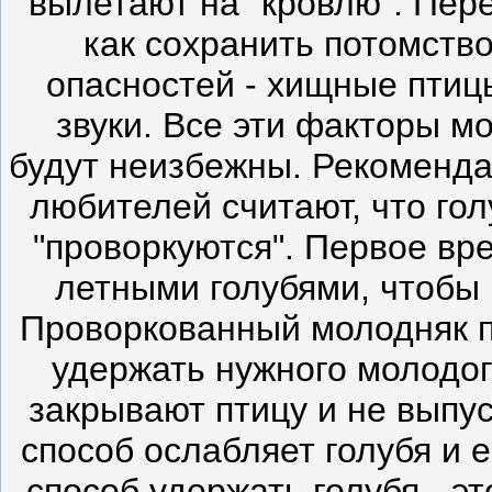
вылетают на "кровлю". Пер
как сохранить потомств
опасностей - хищные птицы
звуки. Все эти факторы мо
будут неизбежны. Рекоменда
любителей считают, что гол
"проворкуются". Первое вр
летными голубями, чтобы 
Проворкованный молодняк п
удержать нужного молодог
закрывают птицу и не выпу
способ ослабляет голубя и е
способ удержать голубя - э