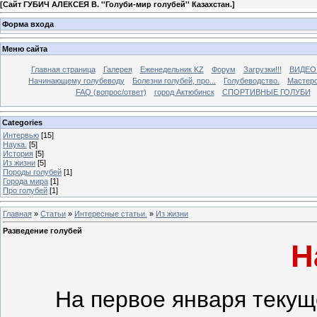
[
Сайт ГУБИЧ АЛЕКСЕЯ В. ''Голуби-мир голубей'' Казахстан.
]
Форма входа
Меню сайта
Главная страница
Галерея
Еженедельник KZ
Форум
Загрузки!!!
ВИДЕО
Начинающему голубеводу
Болезни голубей, про...
Голубеводство.
Мастерс
FAQ (вопрос/ответ)
город Актюбинск
СПОРТИВНЫЕ ГОЛУБИ
Categories
Интервью
[15]
Наука.
[5]
История
[5]
Из жизни
[5]
Породы голубей
[1]
Города мира
[1]
Про голубей
[1]
Главная
»
Статьи
»
Интересные статьи.
»
Из жизни
Разведение голубей
Н
На первое января текущ