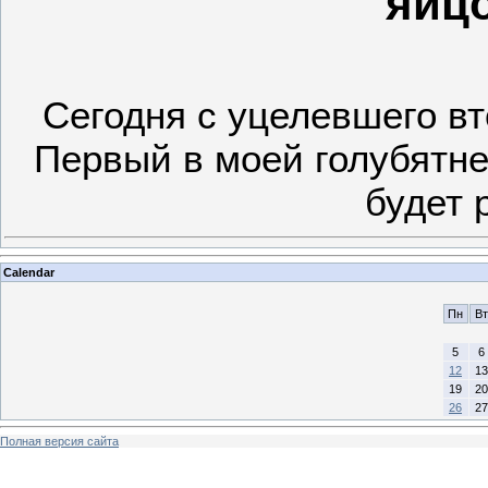
яйцо
Сегодня с уцелевшего вт
Первый в моей голубятне 
будет 
Calendar
Пн
Вт
5
6
12
13
19
20
26
27
Полная версия сайта