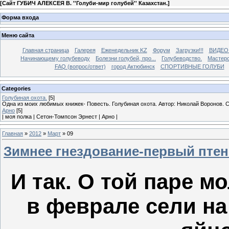
[
Сайт ГУБИЧ АЛЕКСЕЯ В. ''Голуби-мир голубей'' Казахстан.
]
Форма входа
Меню сайта
Главная страница
Галерея
Еженедельник KZ
Форум
Загрузки!!!
ВИДЕО
Начинающему голубеводу
Болезни голубей, про...
Голубеводство.
Мастерс
FAQ (вопрос/ответ)
город Актюбинск
СПОРТИВНЫЕ ГОЛУБИ
Categories
Голубиная охота.
[5]
Одна из моих любимых книжек- Повесть. Голубиная охота. Автор: Николай Воронов. 
Арно
[5]
| моя полка | Сетон-Томпсон Эрнест | Арно |
Главная
»
2012
»
Март
»
09
Зимнее гнездование-первый птен
И так. О той паре м
в феврале сели на