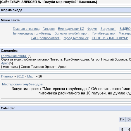
[
Сайт ГУБИЧ АЛЕКСЕЯ В. ''Голуби-мир голубей'' Казахстан.
]
Форма входа
Меню сайта
Главная страница
Галерея
Еженедельник KZ
Форум
Загрузки!!!
ВИДЕО
Начинающему голубеводу
Болезни голубей, про...
Голубеводство.
Мастерс
FAQ (вопрос/ответ)
город Актюбинск
СПОРТИВНЫЕ ГОЛУБИ
Categories
Голубиная охота.
[5]
Одна из моих любимых книжек- Повесть. Голубиная охота. Автор: Николай Воронов. 
Арно
[5]
| моя полка | Сетон-Томпсон Эрнест | Арно |
Главная
»
2012
»
Март
»
16
Мастерская голубеводов.
Запустил проект "Мастерская голубеводов" Обновлять свою "мас
питомника расчитаного на 10 голубей, но думаю буд
Calendar
Пн
Вт
5
6