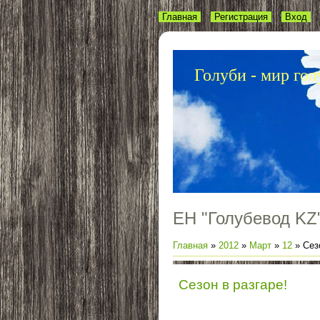
Главная
Регистрация
Вход
Голуби - мир гол
ЕН "Голубевод KZ
Главная
»
2012
»
Март
»
12
» Сезо
Сезон в разгаре!