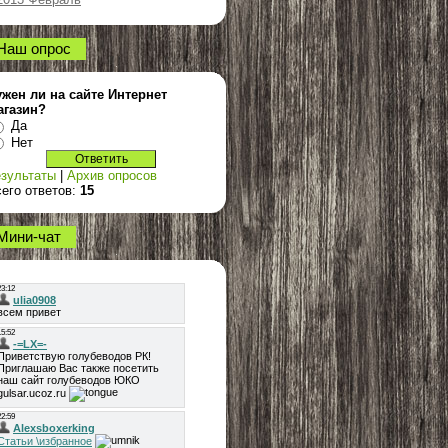
Наш опрос
жен ли на сайте Интернет
агазин?
Да
Нет
зультаты
|
Архив опросов
его ответов:
15
Мини-чат