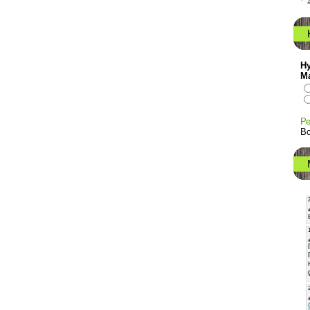
Ну
М
Ре
Вс