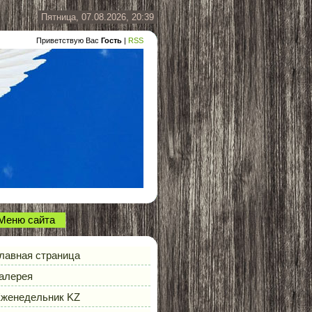
Пятница, 07.08.2026, 20:39
Приветствую Вас
Гость
|
RSS
Меню сайта
лавная страница
алерея
женедельник KZ