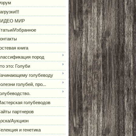
орум
агрузки!!!
ВИДЕО МИР
татьи/Избранное
онтакты
остевая книга
лассификация пород
то это: Голуби
ачинающему голубеводу
олезни голубей, про...
олубеводство.
астерская голубеводов
айты партнеров
оска/Аукцион
елекция и генетика