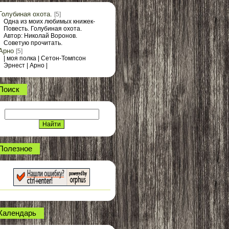
Голубиная охота.
[5]
Одна из моих любимых книжек-
Повесть. Голубиная охота.
Автор: Николай Воронов.
Советую прочитать.
Арно
[5]
| моя полка | Сетон-Томпсон
Эрнест | Арно |
Поиск
Полезное
Календарь