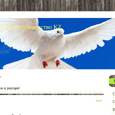
убей, голубеводство KZ
"
н в разгаре!
Г
23:12
Г
Е