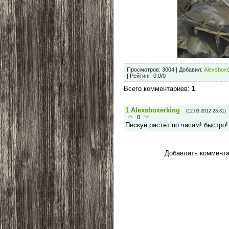
Просмотров
:
3004
|
Добавил
:
Alexsboxe
|
Рейтинг
:
0.0
/
0
Всего комментариев
:
1
1
Alexsboxerking
(12.03.2012 23:31)
0
Пискун растет по часам! быстро!
Добавлять коммента