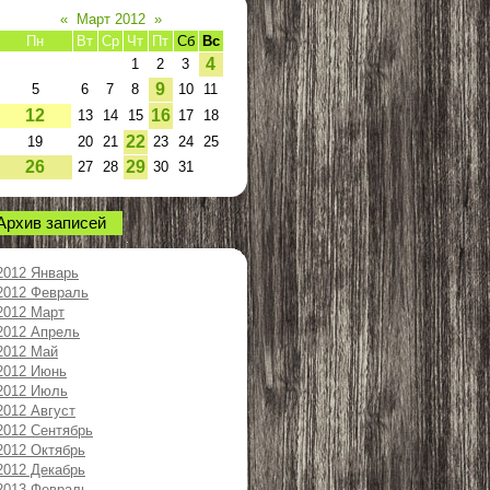
«
Март 2012
»
Пн
Вт
Ср
Чт
Пт
Сб
Вс
4
1
2
3
9
5
6
7
8
10
11
12
16
13
14
15
17
18
22
19
20
21
23
24
25
26
29
27
28
30
31
Архив записей
2012 Январь
2012 Февраль
2012 Март
2012 Апрель
2012 Май
2012 Июнь
2012 Июль
2012 Август
2012 Сентябрь
2012 Октябрь
2012 Декабрь
2013 Февраль