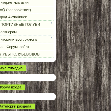
нтернет-магазин
AQ (вопрос/ответ)
ород Актюбинск
СПОРТИВНЫЕ ГОЛУБИ
артнерам
итомник sport pigeons
аш Форум topf.ru
КЛУБЫ ГОЛУБЕВОДОВ
Мультимедиа
Форма входа
Категории раздела