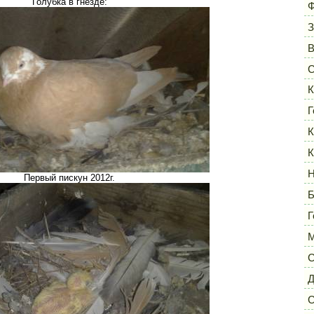
Голубка в гнезде:
Ф
З
С
К
Г
К
К
Н
Первый пискун 2012г.
Б
Г
М
С
Д
С