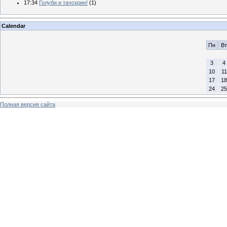
17:34
Голуби и тачскрин!
(1)
Calendar
Пн
Вт
3
4
10
11
17
18
24
25
Полная версия сайта