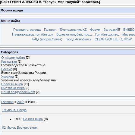
[
Сайт ГУБИЧ АЛЕКСЕЯ В. ''Голуби-мир голубей'' Казахстан.
]
Форма входа
Меню сайта
Главная страница
Галерея
Еженедельник KZ
Форум
Загрузки!!!
ВИДЕО
Начинающему голубеводу
Болезни голубей, про...
Голубеводство.
Мастерс
FAQ (вопрос/ответ)
город Актюбинск
СПОРТИВНЫЕ ГОЛУБИ
Categories
О нашем сайте
[7]
Казахстан
[1]
Голубеводство в Казахстане.
Россия
[0]
Вести голубеводства России.
Украина
[1]
Украинские новости голубеводства.
Новости мира
[11]
Выставки мира
[8]
Наши поздравления!!!
[2]
Главная
»
2013
»
Июнь
19 Июня, Среда
18:13
Во имя мира
(0)
02 Июня, Воскресенье