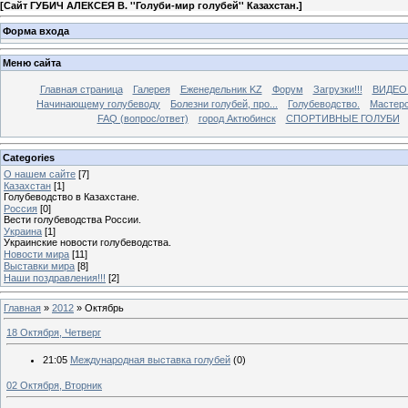
[
Сайт ГУБИЧ АЛЕКСЕЯ В. ''Голуби-мир голубей'' Казахстан.
]
Форма входа
Меню сайта
Главная страница
Галерея
Еженедельник KZ
Форум
Загрузки!!!
ВИДЕО
Начинающему голубеводу
Болезни голубей, про...
Голубеводство.
Мастерс
FAQ (вопрос/ответ)
город Актюбинск
СПОРТИВНЫЕ ГОЛУБИ
Categories
О нашем сайте
[7]
Казахстан
[1]
Голубеводство в Казахстане.
Россия
[0]
Вести голубеводства России.
Украина
[1]
Украинские новости голубеводства.
Новости мира
[11]
Выставки мира
[8]
Наши поздравления!!!
[2]
Главная
»
2012
»
Октябрь
18 Октября, Четверг
21:05
Международная выставка голубей
(0)
02 Октября, Вторник