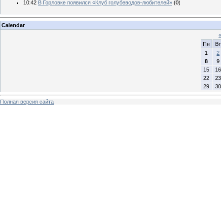
10:42
В Горловке появился «Клуб голубеводов-любителей»
(0)
Calendar
Пн
Вт
1
2
8
9
15
16
22
23
29
30
Полная версия сайта