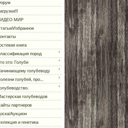
орум
агрузки!!!
ВИДЕО МИР
татьи/Избранное
онтакты
остевая книга
лассификация пород
то это: Голуби
ачинающему голубеводу
олезни голубей, про...
олубеводство.
астерская голубеводов
айты партнеров
оска/Аукцион
елекция и генетика