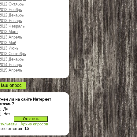
2012 Октябрь
2012 Ноябрь
2012 Декабрь
2013 Январь
2013 Февраль
2013 Март
2013 Апрель
2013 Май
2013 Июнь
2013 Сентябрь
2013 Декабрь
2014 Январь
2015 Апрель
Наш опрос
жен ли на сайте Интернет
агазин?
Да
Нет
зультаты
|
Архив опросов
его ответов:
15