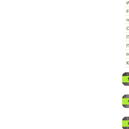
И
F
г
П
П
Н