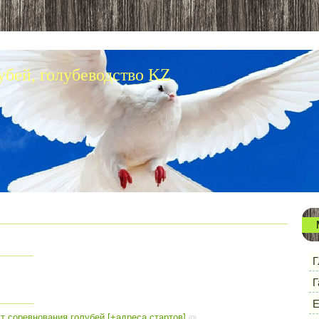
убей, голубеводство KZ
Г
Г
Е
т соревнования голубей [+адреса стартов]
(0)