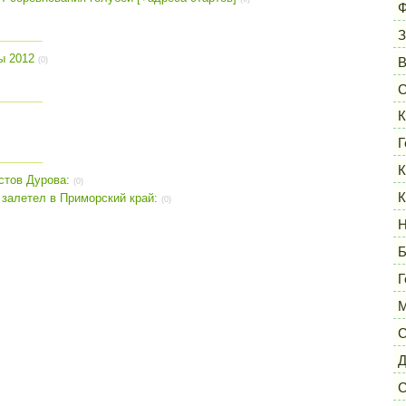
Ф
З
ы 2012
(0)
С
К
Г
К
стов Дурова:
(0)
К
 залетел в Приморский край:
(0)
Н
Б
Г
М
С
Д
С