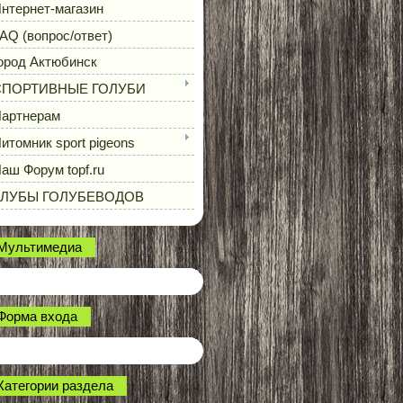
нтернет-магазин
AQ (вопрос/ответ)
ород Актюбинск
СПОРТИВНЫЕ ГОЛУБИ
артнерам
итомник sport pigeons
аш Форум topf.ru
КЛУБЫ ГОЛУБЕВОДОВ
Мультимедиа
Форма входа
Категории раздела