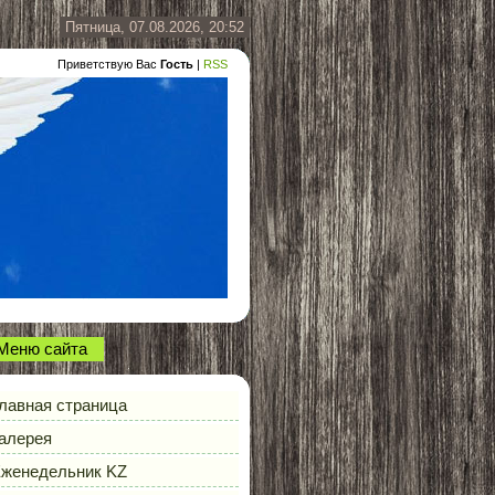
Пятница, 07.08.2026, 20:52
Приветствую Вас
Гость
|
RSS
Меню сайта
лавная страница
алерея
женедельник KZ