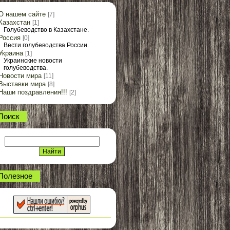
О нашем сайте
[7]
Казахстан
[1]
Голубеводство в Казахстане.
Россия
[0]
Вести голубеводства России.
Украина
[1]
Украинские новости
голубеводства.
Новости мира
[11]
Выставки мира
[8]
Наши поздравления!!!
[2]
Поиск
Полезное