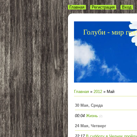
Главная
Регистрация
Вход
Голуби - мир гол
Главная
»
2012
»
Май
30 Мая, Среда
00:04
Жизнь
(2)
24 Мая, Четверг
22:17
В субботу в Челнах пройду