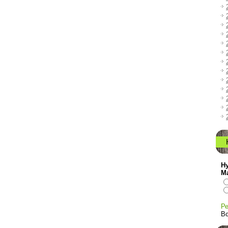
Ну
М
Ре
Вс