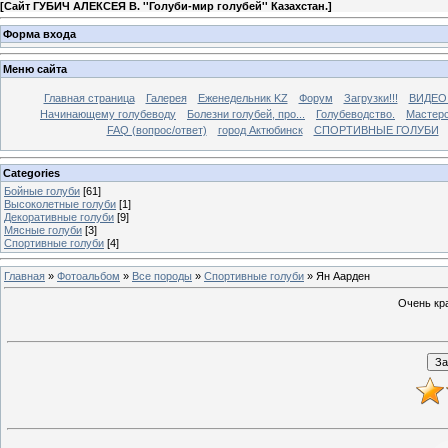
[
Сайт ГУБИЧ АЛЕКСЕЯ В. ''Голуби-мир голубей'' Казахстан.
]
Форма входа
Меню сайта
Главная страница
Галерея
Еженедельник KZ
Форум
Загрузки!!!
ВИДЕО
Начинающему голубеводу
Болезни голубей, про...
Голубеводство.
Мастерс
FAQ (вопрос/ответ)
город Актюбинск
СПОРТИВНЫЕ ГОЛУБИ
Categories
Бойные голуби
[61]
Высоколетные голуби
[1]
Декоративные голуби
[9]
Мясные голуби
[3]
Спортивные голуби
[4]
Главная
»
Фотоальбом
»
Все породы
»
Спортивные голуби
» Ян Аарден
Очень кра