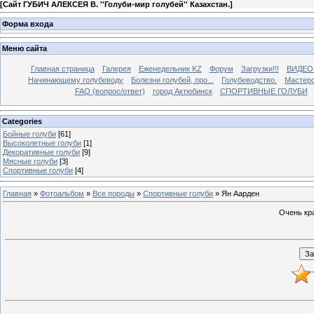
[
Сайт ГУБИЧ АЛЕКСЕЯ В. ''Голуби-мир голубей'' Казахстан.
]
Форма входа
Меню сайта
Главная страница
Галерея
Еженедельник KZ
Форум
Загрузки!!!
ВИДЕО
Начинающему голубеводу
Болезни голубей, про...
Голубеводство.
Мастерс
FAQ (вопрос/ответ)
город Актюбинск
СПОРТИВНЫЕ ГОЛУБИ
Categories
Бойные голуби
[61]
Высоколетные голуби
[1]
Декоративные голуби
[9]
Мясные голуби
[3]
Спортивные голуби
[4]
Главная
»
Фотоальбом
»
Все породы
»
Спортивные голуби
» Ян Аарден
Очень кра