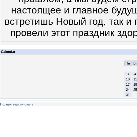
настоящее и главное буду
встретишь Новый год, так и
провели этот праздник здор
Calendar
Пн
Вт
3
4
10
11
17
18
24
25
31
Полная версия сайта