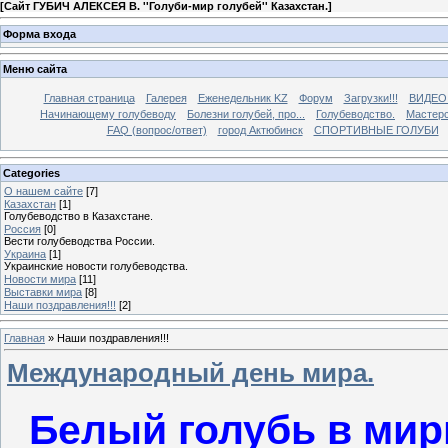
[
Сайт ГУБИЧ АЛЕКСЕЯ В. ''Голуби-мир голубей'' Казахстан.
]
Форма входа
Меню сайта
Главная страница
Галерея
Еженедельник KZ
Форум
Загрузки!!!
ВИДЕО
Начинающему голубеводу
Болезни голубей, про...
Голубеводство.
Мастерс
FAQ (вопрос/ответ)
город Актюбинск
СПОРТИВНЫЕ ГОЛУБИ
Categories
О нашем сайте
[7]
Казахстан
[1]
Голубеводство в Казахстане.
Россия
[0]
Вести голубеводства России.
Украина
[1]
Украинские новости голубеводства.
Новости мира
[11]
Выставки мира
[8]
Наши поздравления!!!
[2]
Главная
»
Наши поздравления!!!
Международный день мира.
Белый голубь в мир