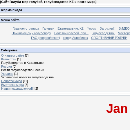
[
Сайт Голуби-мир голубей, голубеводство KZ и всего мира
]
Форма входа
Меню сайта
Главная страница
Галерея
Еженедельник KZ
Форум
Загрузки!!!
ВИДЕО
Начинающему голубеводу
Болезни голубей, про...
Голубеводство.
Мастерс
FAQ (вопрос/ответ)
город Актюбинск
СПОРТИВНЫЕ ГОЛУБИ
Categories
О нашем сайте
[7]
Казахстан
[1]
Голубеводство в Казахстане.
Россия
[0]
Вести голубеводства России.
Украина
[1]
Украинские новости голубеводства.
Новости мира
[11]
Выставки мира
[8]
Наши поздравления!!!
[2]
Jan