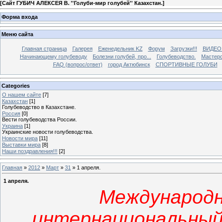
[
Сайт ГУБИЧ АЛЕКСЕЯ В. ''Голуби-мир голубей'' Казахстан.
]
Форма входа
Меню сайта
Главная страница
Галерея
Еженедельник KZ
Форум
Загрузки!!!
ВИДЕО
Начинающему голубеводу
Болезни голубей, про...
Голубеводство.
Мастерс
FAQ (вопрос/ответ)
город Актюбинск
СПОРТИВНЫЕ ГОЛУБИ
Categories
О нашем сайте
[7]
Казахстан
[1]
Голубеводство в Казахстане.
Россия
[0]
Вести голубеводства России.
Украина
[1]
Украинские новости голубеводства.
Новости мира
[11]
Выставки мира
[8]
Наши поздравления!!!
[2]
Главная
»
2012
»
Март
»
31
» 1 апреля.
1 апреля.
Международн
интернациональный 