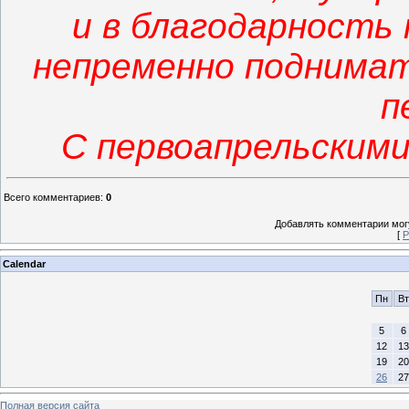
и в благодарность
непременно поднимат
п
С первоапрельскими
Всего комментариев
:
0
Добавлять комментарии могу
[
Р
Calendar
Пн
Вт
5
6
12
13
19
20
26
27
Полная версия сайта