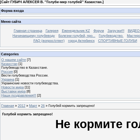
[
Сайт ГУБИЧ АЛЕКСЕЯ В. ''Голуби-мир голубей'' Казахстан.
]
Форма входа
Меню сайта
Главная страница
Галерея
Еженедельник KZ
Форум
Загрузки!!!
ВИДЕО
Начинающему голубеводу
Болезни голубей, про...
Голубеводство.
Мастерс
FAQ (вопрос/ответ)
город Актюбинск
СПОРТИВНЫЕ ГОЛУБИ
Categories
О нашем сайте
[7]
Казахстан
[1]
Голубеводство в Казахстане.
Россия
[0]
Вести голубеводства России.
Украина
[1]
Украинские новости голубеводства.
Новости мира
[11]
Выставки мира
[8]
Наши поздравления!!!
[2]
Главная
»
2012
»
Март
»
26
» Голубей кормить запрещено!
Голубей кормить запрещено!
Не кормите го