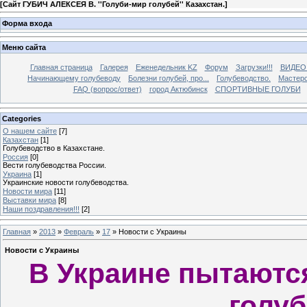
[
Сайт ГУБИЧ АЛЕКСЕЯ В. ''Голуби-мир голубей'' Казахстан.
]
Форма входа
Меню сайта
Главная страница
Галерея
Еженедельник KZ
Форум
Загрузки!!!
ВИДЕО
Начинающему голубеводу
Болезни голубей, про...
Голубеводство.
Мастерс
FAQ (вопрос/ответ)
город Актюбинск
СПОРТИВНЫЕ ГОЛУБИ
Categories
О нашем сайте
[7]
Казахстан
[1]
Голубеводство в Казахстане.
Россия
[0]
Вести голубеводства России.
Украина
[1]
Украинские новости голубеводства.
Новости мира
[11]
Выставки мира
[8]
Наши поздравления!!!
[2]
Главная
»
2013
»
Февраль
»
17
» Новости с Украины
Новости с Украины
В Украине пытаютс
голуб