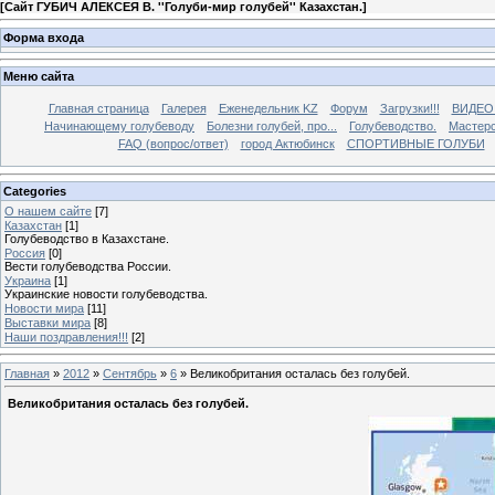
[
Сайт ГУБИЧ АЛЕКСЕЯ В. ''Голуби-мир голубей'' Казахстан.
]
Форма входа
Меню сайта
Главная страница
Галерея
Еженедельник KZ
Форум
Загрузки!!!
ВИДЕО
Начинающему голубеводу
Болезни голубей, про...
Голубеводство.
Мастерс
FAQ (вопрос/ответ)
город Актюбинск
СПОРТИВНЫЕ ГОЛУБИ
Categories
О нашем сайте
[7]
Казахстан
[1]
Голубеводство в Казахстане.
Россия
[0]
Вести голубеводства России.
Украина
[1]
Украинские новости голубеводства.
Новости мира
[11]
Выставки мира
[8]
Наши поздравления!!!
[2]
Главная
»
2012
»
Сентябрь
»
6
» Великобритания осталась без голубей.
Великобритания осталась без голубей.