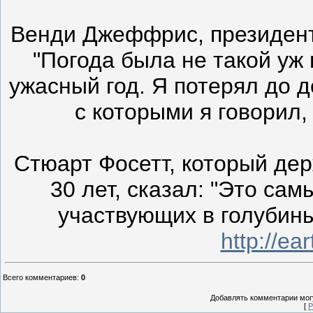
Венди Джеффрис, президент 
"Погода была не такой уж 
ужасный год. Я потерял до д
с которыми я говорил,
Стюарт Фосетт, который де
30 лет, сказал: "Это са
участвующих в голубины
http://ea
Всего комментариев
:
0
Добавлять комментарии могу
[
Р